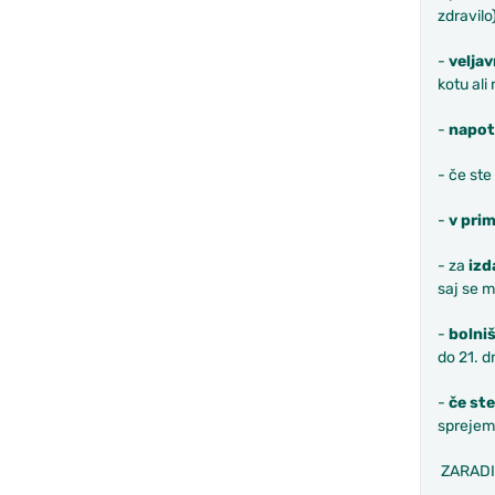
zdravilo)
-
velja
kotu ali
-
napotn
- če ste
-
v prim
- za
izd
saj se m
-
bolniš
do 21. d
-
če ste
sprejemu
ZARADI