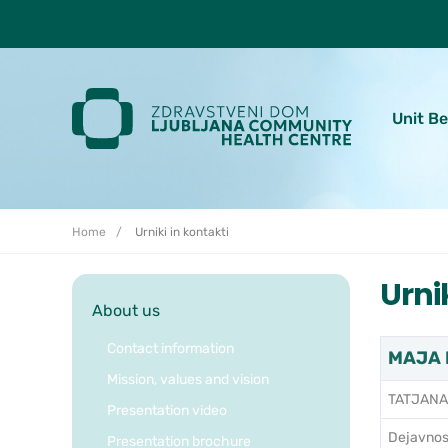
Skoči do osrednje vsebine
Unit B
Home
Urniki in kontakti
Urni
About us
Contact information
MAJA D
Mission, values and vision
TATJANA
Presentation video
Dejavnos
Presentation brochure