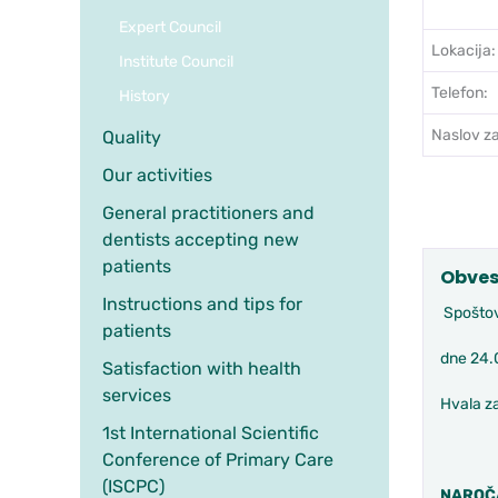
Expert Council
Lokacija:
Institute Council
Telefon:
History
Naslov za
Quality
Our activities
General practitioners and
dentists accepting new
patients
Obves
Instructions and tips for
Spoštov
patients
dne 24.
Satisfaction with health
services
Hvala z
1st International Scientific
Conference of Primary Care
(ISCPC)
NAROČ