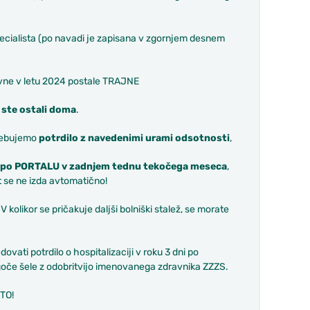
ecialista (po navadi je zapisana v zgornjem desnem
avne v letu 2024 postale TRAJNE
 ste ostali doma
.
ebujemo
potrdilo z navedenimi urami odsotnosti
,
ali po PORTALU v zadnjem tednu tekočega meseca
,
st se ne izda avtomatično!
V kolikor se pričakuje daljši bolniški stalež, se morate
ovati potrdilo o hospitalizaciji v roku 3 dni po
goče šele z odobritvijo imenovanega zdravnika ZZZS.
TO!