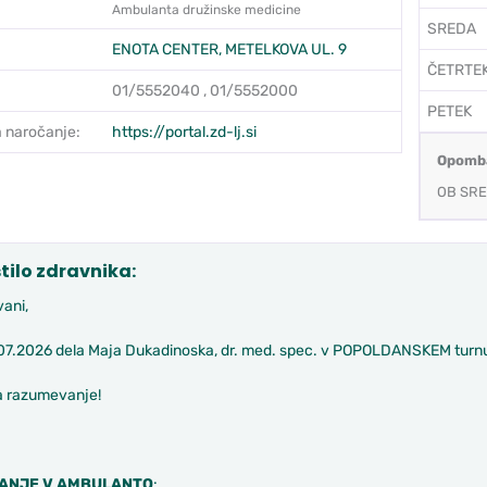
Ambulanta družinske medicine
SREDA
ENOTA CENTER, METELKOVA UL. 9
ČETRTE
01/5552040 , 01/5552000
PETEK
 naročanje:
https://portal.zd-lj.si
Opomb
OB SRE
tilo zdravnika:
ani,
07.2026 dela Maja Dukadinoska, dr. med. spec. v POPOLDANSKEM turn
a razumevanje!
ANJE
V AMBULANTO
: