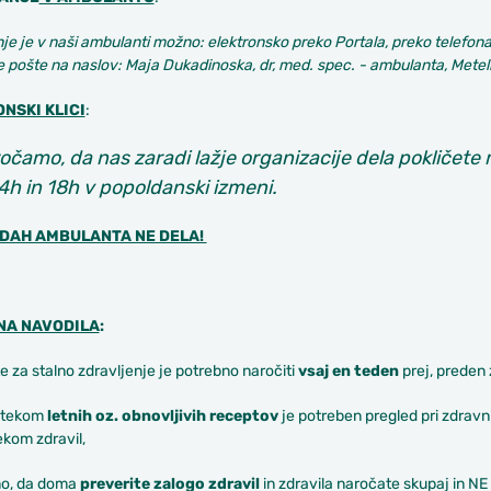
e je v naši ambulanti možno: elektronsko preko Portala, preko telefon
pošte na naslov: Maja Dukadinoska, dr, med. spec. - ambulanta, Metelk
NSKI KLICI
:
očamo, da nas zaradi lažje organizacije dela pokličete 
h in 18h v popoldanski izmeni.
DAH AMBULANTA NE DELA!
NA NAVODILA
:
e za stalno zdravljenje je potrebno naročiti
vsaj en teden
prej, preden 
iztekom
letnih oz. obnovljivih receptov
je potreben pregled pri zdravn
ekom zdravil,
mo, da doma
preverite zalogo zdravil
in zdravila naročate skupaj in NE