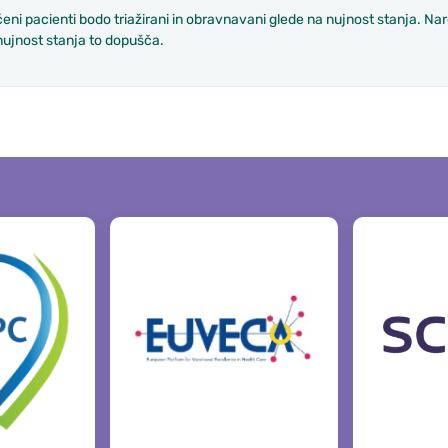
ni pacienti bodo triažirani in obravnavani glede na nujnost stanja. Na
nujnost stanja to dopušča.