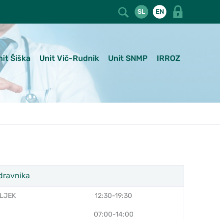
SL
EN
nit Šiška
Unit Vič-Rudnik
Unit SNMP
IRROZ
dravnika
LJEK
12:30-19:30
07:00-14:00