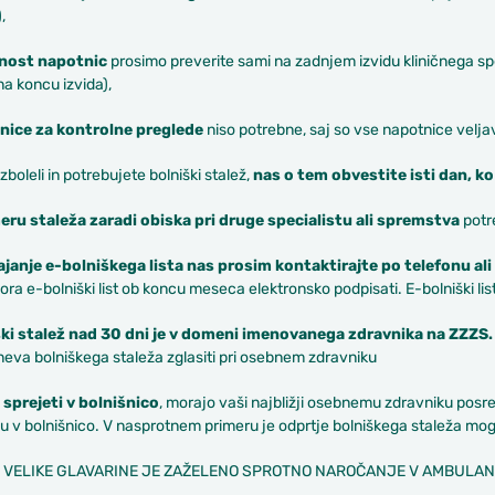
,
vnost napotnic
prosimo preverite sami na zadnjem izvidu kliničnega sp
 na koncu izvida),
ice za kontrolne preglede
niso potrebne, saj so vse napotnice velj
 zboleli in potrebujete bolniški stalež,
nas o tem obvestite isti dan, ko
eru staleža zaradi obiska pri druge specialistu ali spremstva
potr
ajanje e-bolniškega lista nas prosim kontaktirajte po telefonu 
ora e-bolniški list ob koncu meseca elektronsko podpisati. E-bolniški li
ki stalež nad 30 dni je v domeni imenovanega zdravnika na ZZZS.
neva bolniškega staleža zglasiti pri osebnem zdravniku
 sprejeti v bolnišnico
, morajo vaši najbližji osebnemu zdravniku posred
 v bolnišnico. V nasprotnem primeru je odprtje bolniškega staleža mo
 VELIKE GLAVARINE JE ZAŽELENO SPROTNO NAROČANJE V AMBULAN