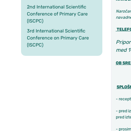
2nd International Scientific
Naročanj
Conference of Primary Care
navadne 
(ISCPC)
TELEFO
3rd International Scientific
Conference on Primary Care
Pripor
(ISCPC)
med 14
OB SRE
SPLOŠ
- recept
- pred 
pred izt
- prosi