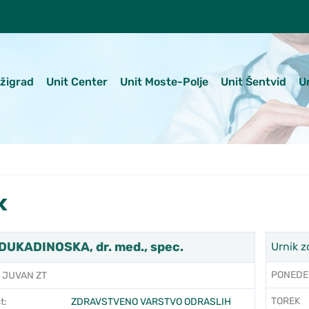
ežigrad
Unit Center
Unit Moste-Polje
Unit Šentvid
U
k
UKADINOSKA, dr. med., spec.
Urnik z
PONEDE
 JUVAN ZT
TOREK
t:
ZDRAVSTVENO VARSTVO ODRASLIH