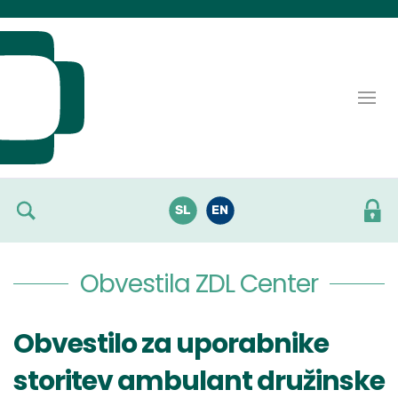
Skoči do osrednje vsebine
SL
EN
Obvestila ZDL Center
Obvestilo za uporabnike
storitev ambulant družinske