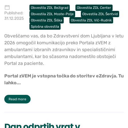
Obvestila ZDL Bežigrad
Obvestila ZDL Center
Published:
Obvestila ZDL Moste-Polje
Obvestila ZDL Šentvid
31.12.2025
Obvestila ZDL Šiška
Obvestila ZDL Vič-Rudnik
Splošna obvestila
Obveščamo vas, da bo Zdravstveni dom Ljubljana v letu
2026 omogočil komunikacijo preko Portala zVEM z
ambulantami izbranih zdravnikov in specialističnimi
ambulantami, kar bo sčasoma nadomestilo obstoječi
Portal za paciente.
Portal zVEM je vstopna točka do storitev eZdravja. Tu
lahko...
Read more
Dan odprtih vrat v