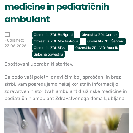
medicine in pediatričnih
ambulant
Obvestila ZDL Bežigrad
Obvestila ZDL Center
Published:
Obvestila ZDL Moste-Polje
Obvestila ZDL Šentvid
22.06.2026
Obvestila ZDL Šiška
Obvestila ZDL Vič-Rudnik
Splošna obvestila
Spoštovani uporabniki storitev.
Da bodo vaši poletni dnevi čim bolj sproščeni in brez
skrbi, vam posredujemo nekaj koristnih informacij o
zdravstvenih storitvah ambulant družinske medicine in
pediatričnih ambulant Zdravstvenega doma Ljubljana.