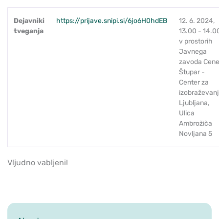
Dejavniki
https://prijave.snipi.si/6jo6H0hdEB
12. 6. 2024,
tveganja
13.00 - 14.0
v prostorih
Javnega
zavoda Cen
Štupar -
Center za
izobraževan
Ljubljana,
Ulica
Ambrožiča
Novljana 5
Vljudno vabljeni!