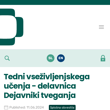
Skoči do osrednje vsebine
SL
EN
Tedni vseživljenjskega
učenja - delavnica
Dejavniki tveganja
Published: 11.06.2024
Splošna obvestila