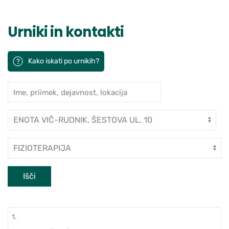
Urniki in kontakti
Kako iskati po urnikih?
Ime, priimek, dejavnost, lokacija
Iskanje po ambulantah in zdravn
Enota
Dejavnost
Išči
1.