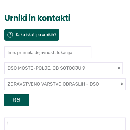
Urniki in kontakti
Kako iskati po urnikih?
Ime, priimek, dejavnost, lokacija
Iskanje po ambulantah in zdravn
Enota
Dejavnost
Išči
1.