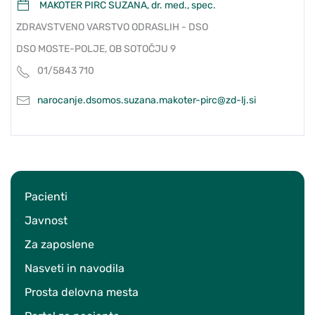
MAKOTER PIRC SUZANA, dr. med., spec.
ZDRAVSTVENO VARSTVO ODRASLIH - DSO
DSO MOSTE-POLJE, OB SOTOČJU 9
01/5843 710
narocanje.dsomos.suzana.makoter-pirc@zd-lj.si
Pacienti
Javnost
Za zaposlene
Nasveti in navodila
Prosta delovna mesta