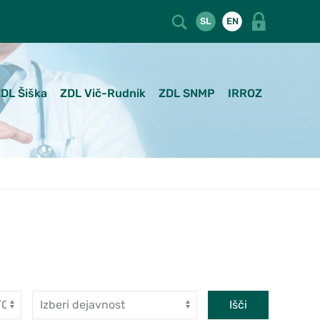
SL
EN
DL Šiška
ZDL Vič-Rudnik
ZDL SNMP
IRROZ
Dejavnost
Išči