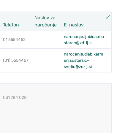
Razširi
Naslov za
Telefon
naročanje
E-naslov
narocanje.ljubica.mo
01 5554452
starac@zd-lj.si
narocanje.diab.karm
(01) 5554457
en.sustarsic-
svetic@zd-lj.si
031 784 028