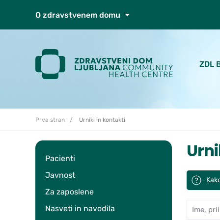
Skoči do osrednje vsebine
O zdravstvenem domu
ZDL 
Prva stran
Urniki in kontakti
Urni
Pacienti
Javnost
Kako
Za zaposlene
Ime, prii
Iskan
Nasveti in navodila