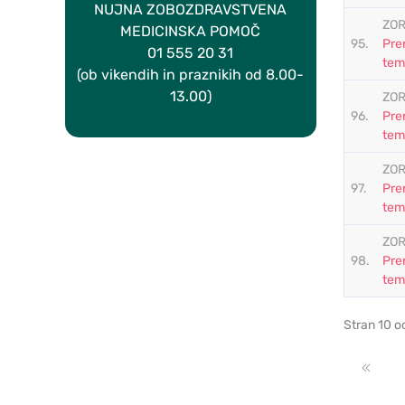
NUJNA ZOBOZDRAVSTVENA
ZOR
MEDICINSKA POMOČ
95.
Pre
01 555 20 31
tem
(ob vikendih in praznikih od 8.00-
13.00)
ZOR
96.
Pre
tem
ZOR
97.
Pre
tem
ZOR
98.
Pre
tem
Stran 10 o
Zače