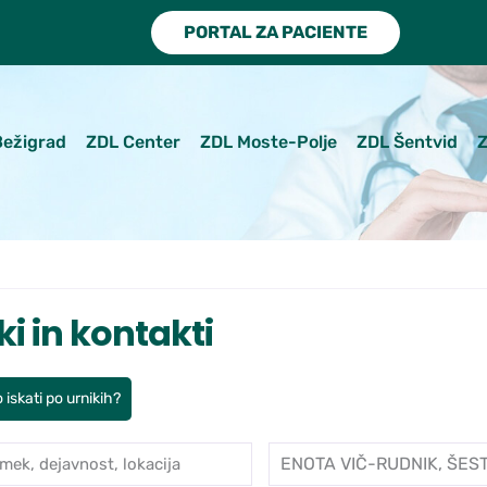
PORTAL ZA PACIENTE
Bežigrad
ZDL Center
ZDL Moste-Polje
ZDL Šentvid
Z
ki in kontakti
 iskati po urnikih?
mek, dejavnost, lokacija
Enota
je po ambulantah in zdravnikih