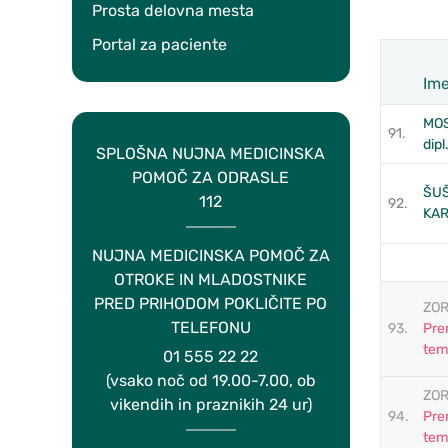
Prosta delovna mesta
Portal za paciente
Ime
Zap.št.
MOS
91.
dipl
SPLOŠNA NUJNA MEDICINSKA
POMOČ ZA ODRASLE
ŠUŠ
112
92.
KAR
NUJNA MEDICINSKA POMOČ ZA
OTROKE IN MLADOSTNIKE
PRED PRIHODOM POKLIČITE PO
ZOR
TELEFONU
93.
Pre
tem
01 555 22 22
(vsako noč od 19.00-7.00, ob
ZOR
vikendih in praznikih 24 ur)
94.
Pre
tem