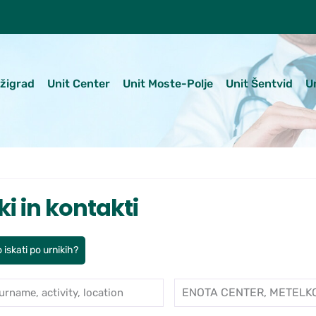
ežigrad
Unit Center
Unit Moste-Polje
Unit Šentvid
U
ki in kontakti
 iskati po urnikih?
name, activity, location
Enota
je po ambulantah in zdravnikih