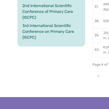
AND
2nd International Scientific
37.
dipl
Conference of Primary Care
(ISCPC)
38.
GER
3rd International Scientific
Conference on Primary Care
JEL
39.
(ISCPC)
m. 
KUN
40.
m. 
Page 4 of 
Start