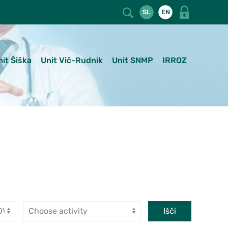
SL
EN
nit Šiška
Unit Vič-Rudnik
Unit SNMP
IRROZ
Dejavnost
Išči