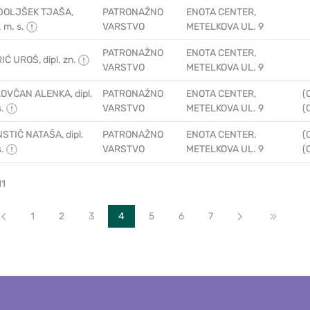
OLJŠEK TJAŠA,
PATRONAŽNO
ENOTA CENTER,
. m. s.
VARSTVO
METELKOVA UL. 9
PATRONAŽNO
ENOTA CENTER,
IĆ UROŠ, dipl. zn.
VARSTVO
METELKOVA UL. 9
OVČAN ALENKA, dipl.
PATRONAŽNO
ENOTA CENTER,
(
s.
VARSTVO
METELKOVA UL. 9
(
STIČ NATAŠA, dipl.
PATRONAŽNO
ENOTA CENTER,
(
s.
VARSTVO
METELKOVA UL. 9
(
11
Prev
1
2
3
4
5
6
7
Next
End