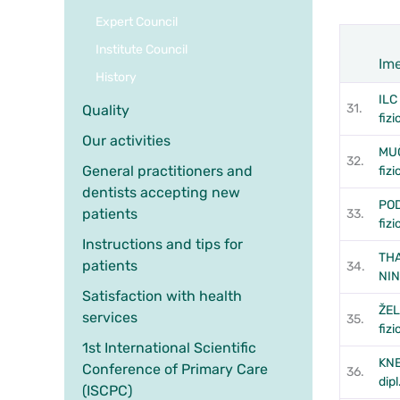
Expert Council
Institute Council
Ime
History
Zap.št.
ILC
31.
Quality
fizi
Our activities
MUČ
32.
General practitioners and
fizi
dentists accepting new
POD
patients
33.
fizi
Instructions and tips for
THA
patients
34.
NINA
Satisfaction with health
ŽEL
services
35.
fizi
1st International Scientific
KNE
Conference of Primary Care
36.
dipl
(ISCPC)