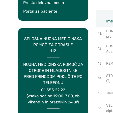
Prosta delovna mesta
Portal za paciente
Ime
Zap.št.
PUN
11.
prof
SPLOŠNA NUJNA MEDICINSKA
POMOČ ZA ODRASLE
PUŠ
12.
112
ALEK
13.
REMI
NUJNA MEDICINSKA POMOČ ZA
OTROKE IN MLADOSTNIKE
ŠTRL
PRED PRIHODOM POKLIČITE PO
14.
TELEFONU
01 555 22 22
15.
TINT
(vsako noč od 19.00-7.00, ob
vikendih in praznikih 24 ur)
VEL
16.
dipl