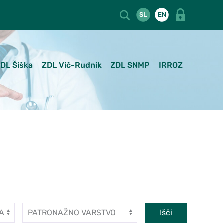
SL
EN
DL Šiška
ZDL Vič-Rudnik
ZDL SNMP
IRROZ
Dejavnost
Išči