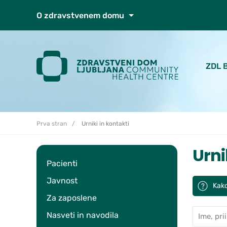
Skoči do osrednje vsebine
O zdravstvenem domu
ZDL 
Prva stran
Urniki in kontakti
Urni
Pacienti
Javnost
Kako
Za zaposlene
Ime, prii
Iskan
Nasveti in navodila