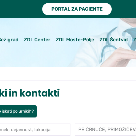
PORTAL ZA PACIENTE
Bežigrad
ZDL Center
ZDL Moste-Polje
ZDL Šentvid
Z
ki in kontakti
 iskati po urnikih?
mek, dejavnost, lokacija
Enota
je po ambulantah in zdravnikih