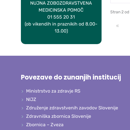
NUJNA ZOBOZDRAVSTVENA
MEDICINSKA POMOČ
Stran 2 od
01 555 20 31
(ob vikendih in praznikih od 8.00-
Zače
13.00)
Povezave do zunanjih institucij
Ministrstvo za zdravje RS
NIJZ
Združenje zdravstvenih zavodov Slovenije
Zdravniška zbornica Slovenije
Zbornica – Zveza