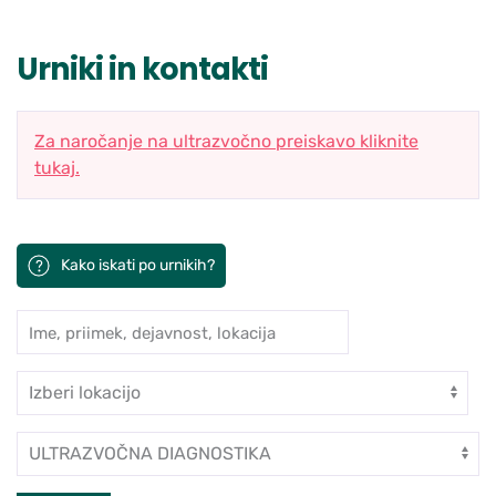
Urniki in kontakti
Za naročanje na ultrazvočno preiskavo kliknite
tukaj.
Kako iskati po urnikih?
Ime, priimek, dejavnost, lokacija
Iskanje po ambulantah in zdravn
Enota
Dejavnost