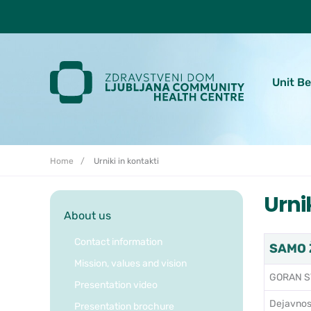
Skoči do osrednje vsebine
Unit B
Home
Urniki in kontakti
Urni
About us
Contact information
SAMO Ž
Mission, values and vision
GORAN ST
Presentation video
Dejavnos
Presentation brochure