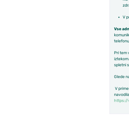
zdr
V p
Vse adm
komunika
telefonu
Pri tem 
iztekom.
spletni 
Glede na
V primer
navodil
https://