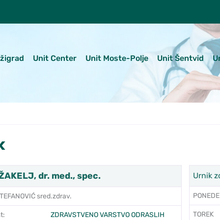
ežigrad
Unit Center
Unit Moste-Polje
Unit Šentvid
U
k
AKELJ, dr. med., spec.
Urnik z
PONEDE
EFANOVIĆ sred.zdrav.
TOREK
t:
ZDRAVSTVENO VARSTVO ODRASLIH