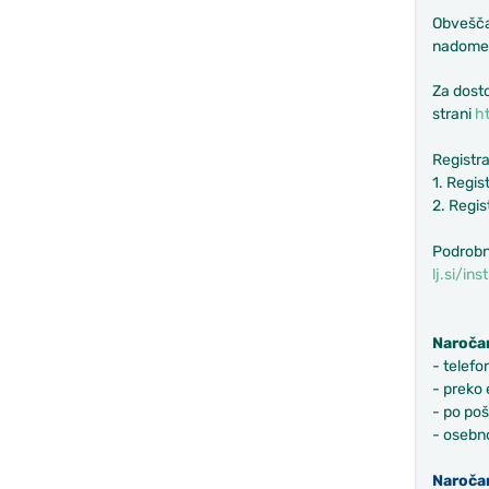
Obveščam
nadomeš
Za dost
strani
ht
Registra
1. Regis
2. Regis
Podrobne
lj.si/in
Naročan
- telefo
- preko 
- po poš
- osebn
Naročan