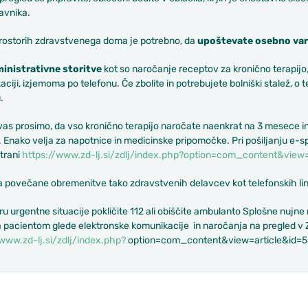
avnika.
rostorih zdravstvenega doma je potrebno, da
upoštevate osebno varn
inistrativne storitve
kot so naročanje receptov za kronično terapijo
ciji, izjemoma po telefonu. Če zbolite in potrebujete bolniški stalež, o
.
vas prosimo, da vso kronično terapijo naročate naenkrat na 3 mesece in 
 Enako velja za napotnice in medicinske pripomočke. Pri pošiljanju e-s
strani
https://www.zd-lj.si/zdlj/index.php?option=com_content&view=
 povečane obremenitve tako zdravstvenih delavcev kot telefonskih lini
u urgentne situacije pokličite 112 ali obiščite ambulanto Splošne nujn
a pacientom glede elektronske komunikacije in naročanja na pregled v 
www.zd-lj.si/zdlj/index.php?
option=com_content&view=article&id=58