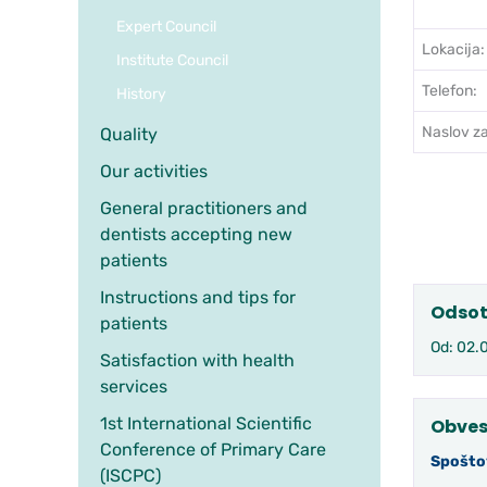
Expert Council
Lokacija:
Institute Council
Telefon:
History
Naslov za
Quality
Our activities
General practitioners and
dentists accepting new
patients
Instructions and tips for
Odsot
patients
Od: 02.
Satisfaction with health
services
1st International Scientific
Obves
Conference of Primary Care
Spošto
(ISCPC)