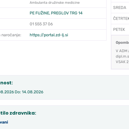
Ambulanta družinske medicine
SREDA
PE FUŽINE, PREGLOV TRG 14
ČETRTE
01 555 37 06
PETEK
 naročanje:
https://portal.zd-lj.si
Opomb
V ADM z
dipl.m
VSAK 2.
nost:
08.2026 Do: 14.08.2026
tilo zdravnika:
vani