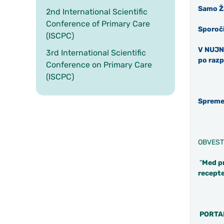
Samo Ža
2nd International Scientific
Conference of Primary Care
Sporoči
(ISCPC)
V NUJNI
3rd International Scientific
po razp
Conference on Primary Care
(ISCPC)
Spremem
OBVEST
"
Med pr
recepte
PORTAL