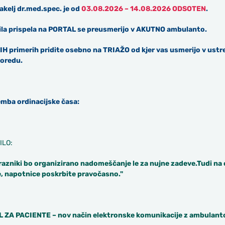
kelj dr.med.spec. je od
03.08.2026
–
14.08.2026
ODSOTEN
.
la prispela na PORTAL se preusmerijo v AKUTNO ambulanto.
H primerih pridite osebno na TRIAŽO od kjer vas usmerijo v ust
oredu.
ba ordinacijske časa:
ILO:
azniki bo organizirano nadomeščanje le za nujne zadeve.Tudi na 
, napotnice poskrbite pravočasno."
 ZA PACIENTE – nov način elektronske komunikacije z ambulanto