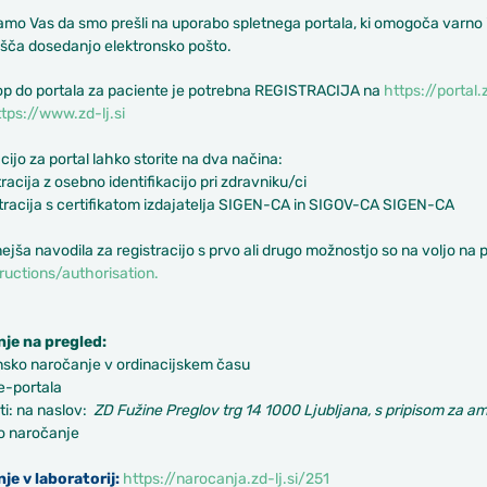
o Vas da smo prešli na uporabo spletnega portala, ki omogoča varno in
ča dosedanjo elektronsko pošto.
op do portala za paciente je potrebna REGISTRACIJA na
https://portal.z
tps://www.zd-lj.si
cijo za portal lahko storite na dva načina:
tracija z osebno identifikacijo pri zdravniku/ci
tracija s certifikatom izdajatelja SIGEN-CA in SIGOV-CA SIGEN-CA
jša navodila za registracijo s prvo ali drugo možnostjo so na voljo na
structions/authorisation.
je na pregled:
nsko naročanje v ordinacijskem času
e-portala
ti: na naslov:
ZD Fužine Preglov trg 14 1000 Ljubljana, s pripisom za 
o naročanje
je v laboratorij:
https://narocanja.zd-lj.si/251