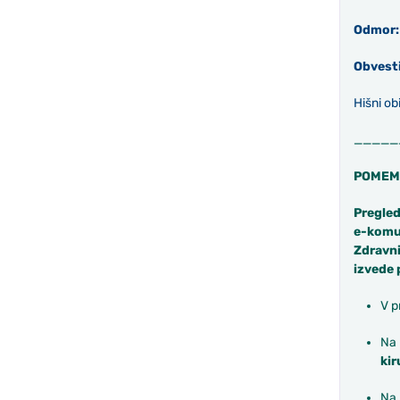
Odmor
Obvesti
Hišni obi
_____
POMEM
Pregled
e-komun
Zdravni
izvede 
V p
Na 
kir
Na 