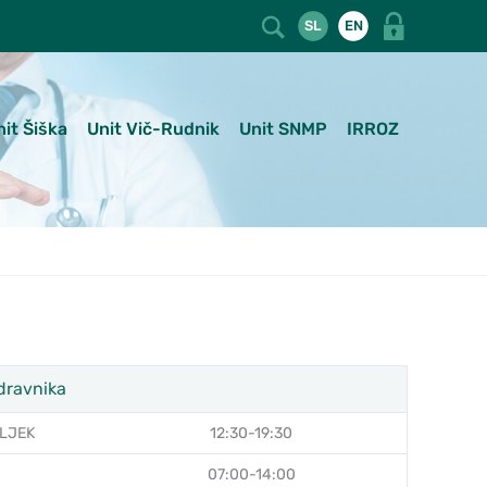
SL
EN
nit Šiška
Unit Vič-Rudnik
Unit SNMP
IRROZ
dravnika
LJEK
12:30-19:30
07:00-14:00