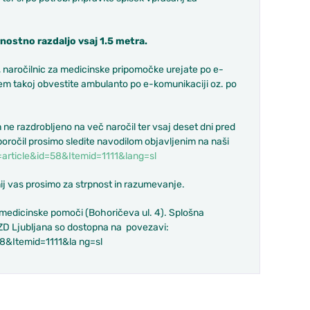
ostno razdaljo vsaj 1.5 metra.
, naročilnic za medicinske pripomočke urejate po e-
 tem takoj obvestite ambulanto po e-komunikaciji oz. po
ne razdrobljeno na več naročil ter vsaj deset dni pred
poročil prosimo sledite navodilom objavljenim na naši
article&id=58&Itemid=1111&lang=sl
j vas prosimo za strpnost in razumevanje.
e medicinske pomoči (Bohoričeva ul. 4). Splošna
ZD Ljubljana so dostopna na povezavi:
&Itemid=1111&la ng=sl