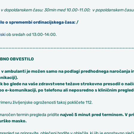
:
v dopoldanskem času: 30min med 10.00-11.00; v popoldanskem času:
lo o spremembi ordinacijskega časa:
/
ski
ob sredah od 13:00-14:00.
_____________________________________________
BNO OBVESTILO
 v ambulanti je možen samo na podlagi
predhodnega naročanja in
ikaciji)
.
k bo glede na vaše zdravstvene težave strokovno presodil o nači
po e-komunikaciji, po telefonu ali neposredno s kliničnim pregle
rimeru življenjske ogroženosti takoj pokličete 112.
naročen termin pregleda pridite
največ 5 minut pred terminom. V pr
urško masko.
pregled se pripravite, oblečeni bodite v oblačila, ki jih je enostavno sleči