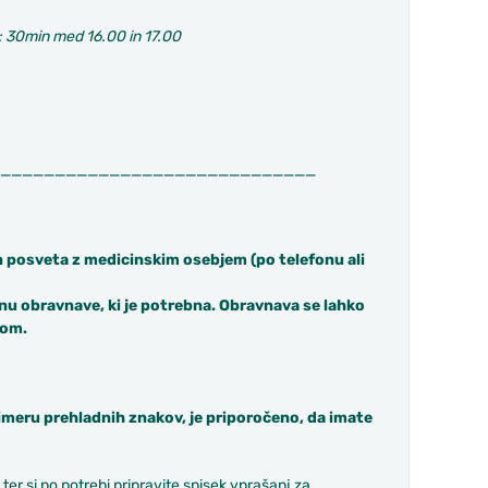
 30min med 16.00 in 17.00
_____________________________
 posveta z medicinskim osebjem (po telefonu ali
nu obravnave, ki je potrebna. Obravnava se lahko
dom.
imeru prehladnih znakov, je priporočeno, da imate
 ter si po potrebi pripravite spisek vprašanj za