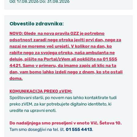
Od: 17.08.2026 Do: 31.08.2026
Obvestilo zdravnika:
NOVO: Glede na nova pravila OZZ je potrebno
odsotnost zaradi nege otroka javiti prvi dan, nege za
nazaj ne moremo več urejati. V kolikor na dan, ko
rabite nego za svojega otroka, naša ambulanta ne
deluje, pišite na Portal/zVem ali pokličite na 01 555
4421. Samo v primeru, da imamo zapis ali klic na ta
dan, vam bomo lahko izdeli nego z dnem, ko ste ostali
doma.
KOMUNIKACIJA PREKO zVEM:
Spoštovani starši, po novem nas lahko kontaktirate tudi
preko zVEM, za kar potrebujete digitalno identiteto, ki
uredite na upravni enoti.
Do nadaljnjega smo preseljeni v enoto Vič, Šetova 10.
Tam smo dosegljivi na tel. št.
01 555 4413
.