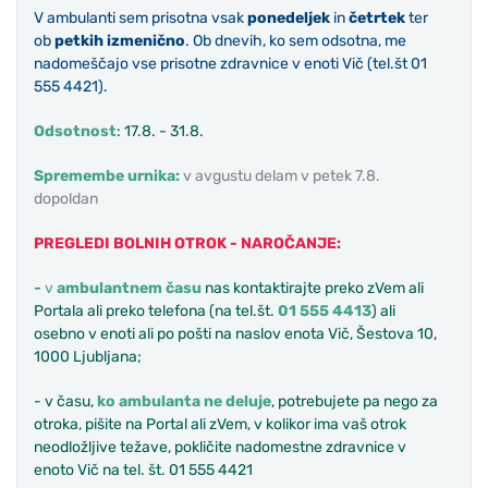
V ambulanti sem prisotna vsak
ponedeljek
in
četrtek
ter
ob
petkih
izmenično
. Ob dnevih, ko sem odsotna, me
nadomeščajo vse prisotne zdravnice v enoti Vič (tel.št 01
555 4421).
Odsotnost
: 17.8. - 31.8.
Spremembe urnika:
v avgustu delam v petek 7.8.
dopoldan
PREGLEDI BOLNIH OTROK - NAROČANJE:
-
v
ambulantnem času
nas kontaktirajte preko zVem ali
Portala ali preko telefona (na tel.št.
01 555 4413
) ali
osebno v enoti ali po pošti na naslov enota Vič, Šestova 10,
1000 Ljubljana;
- v času,
ko ambulanta ne deluje
, potrebujete pa nego za
otroka, pišite na Portal ali zVem, v kolikor ima vaš otrok
neodložljive težave, pokličite nadomestne zdravnice v
enoto Vič na tel. št. 01 555 4421