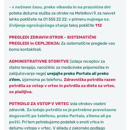
- v
nočnem času, preko vikenda in na praznične dni
poteka dežurna služba za otroke na Metelkovi 9, za nasvet
lahko pokličete na 01 555 22 22; v primeru
nujnega oz.
življenje ogrožujočega stanja
takoj pokličite
112
PREGLEDI ZDRAVIH OTROK - SISTEMATIČNI
PREGLEDI in CEPLJENJA
:
Za sistematične preglede vas
bomo kontaktirali.
ADMINISTRATIVNE STORITVE
(izdaja receptov za
stalno terapijo, naročilnic za medicinske pripomočke in
zaključevanje nege)
urejajte preko Portala ali preko
zVem,
izjemoma po telefonu.
Zdravniška potrdila razen
potrdila za vstop v vrtec in potrdila za diete za vrtec,
so plačljiva.
POTRDILO ZA VSTOP V VRTEC
izda otrokov osebni
zdravnik.
Za izdajo potrdila se je potrebno pravočasno
dogovoriti po telefonu, preko Portala, zVema ali po
pošti.
Pri tem potrebujemo podatek o enoti vrtca in
datumu vstopa v vrtec. V skladu z zakonsko podlago