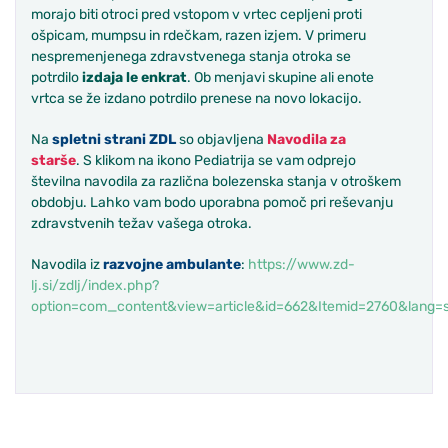
morajo biti otroci pred vstopom v vrtec cepljeni proti
ošpicam, mumpsu in rdečkam, razen izjem. V primeru
nespremenjenega zdravstvenega stanja otroka se
potrdilo
izdaja le enkrat
. Ob menjavi skupine ali enote
vrtca se že izdano potrdilo prenese na novo lokacijo.
Na
spletni strani ZDL
so objavljena
Navodila za
starše
. S klikom na ikono Pediatrija se vam odprejo
številna navodila za različna bolezenska stanja v otroškem
obdobju. Lahko vam bodo uporabna pomoč pri reševanju
zdravstvenih težav vašega otroka.
Navodila iz
razvojne ambulante
:
https://www.zd-
lj.si/zdlj/index.php?
option=com_content&view=article&id=662&Itemid=2760&lang=s