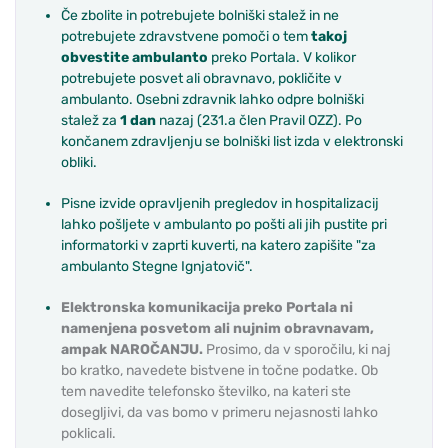
Če zbolite in potrebujete bolniški stalež in ne
potrebujete zdravstvene pomoči o tem
takoj
obvestite ambulanto
preko Portala. V kolikor
potrebujete posvet ali obravnavo, pokličite v
ambulanto. Osebni zdravnik lahko odpre bolniški
stalež za
1 dan
nazaj (231.a člen Pravil OZZ). Po
končanem zdravljenju se bolniški list izda v elektronski
obliki.
Pisne izvide opravljenih pregledov in hospitalizacij
lahko pošljete v ambulanto po pošti ali jih pustite pri
informatorki v zaprti kuverti, na katero zapišite "za
ambulanto Stegne Ignjatovič".
Elektronska komunikacija preko Portala ni
namenjena posvetom ali nujnim obravnavam,
ampak NAROČANJU.
Prosimo, da v sporočilu, ki naj
bo kratko, navedete bistvene in točne podatke. Ob
tem navedite telefonsko številko, na kateri ste
dosegljivi, da vas bomo v primeru nejasnosti lahko
poklicali.