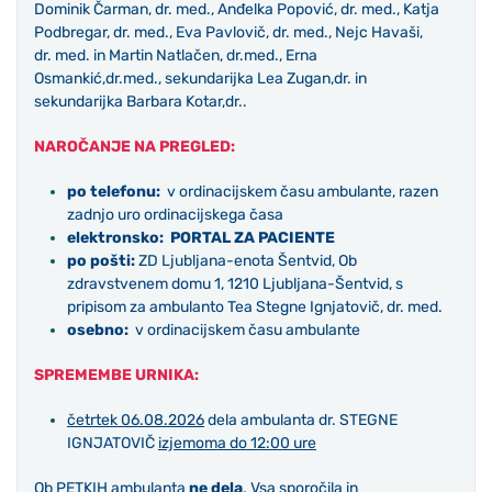
Dominik Čarman, dr. med., Anđelka Popović, dr. med., Katja
Podbregar, dr. med., Eva Pavlovič, dr. med., Nejc Havaši,
dr. med. in Martin Natlačen, dr.med., Erna
Osmankić,dr.med., sekundarijka Lea Zugan,dr. in
sekundarijka Barbara Kotar,dr..
NAROČANJE NA PREGLED:
po telefonu
:
v ordinacijskem času ambulante, razen
zadnjo uro ordinacijskega časa
elektronsko:
PORTAL ZA PACIENTE
po pošti:
ZD Ljubljana-enota Šentvid, Ob
zdravstvenem domu 1, 1210 Ljubljana-Šentvid, s
pripisom za ambulanto Tea Stegne Ignjatovič, dr. med.
osebno:
v ordinacijskem času ambulante
SPREMEMBE URNIKA:
četrtek 06.08.2026
dela ambulanta dr. STEGNE
IGNJATOVIČ
izjemoma do 12:00 ure
Ob PETKIH ambulanta
ne dela
. Vsa sporočila in