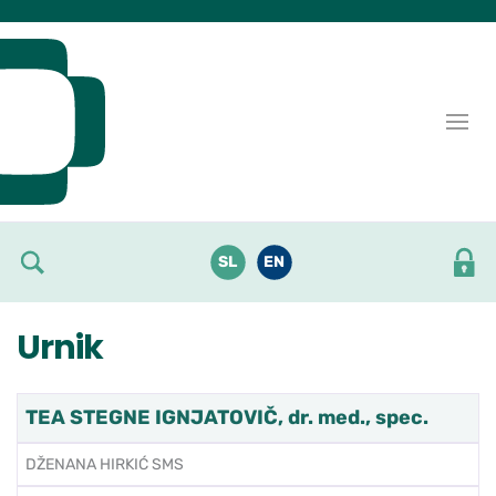
Skoči do osrednje vsebine
SL
EN
Urnik
TEA STEGNE IGNJATOVIČ, dr. med., spec.
DŽENANA HIRKIĆ SMS