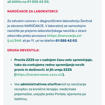
ali kličite na 01 555 42 00.
NAROČANJE ZA LABORATORI
J:
Za odvzem vzorcev v diagnostičnem laboratoriju Šentvid
je obvezno NAROČANJE. V laboratorij se samostojno
naročite po prejemu laboratorijskega naročila s strani
zdravnika preko povezave
https://narocanja.zd-
lj.si/248
ali po 11. uri na telefon
01 555 42 03
.
DRUGA OBVESTILA:
Pravila ZZZS se v zadnjem času zelo spreminjajo,
tako da svetujemo redno spremljanje novih
pravic in dolžnosti, ki jih ureja ZZZS
(
https://zavarovanec.zzzs.si/
).
Vse
administrativne storitve
kot so naročanje
receptov za kronično terapijo, medicinske
pripomočke, urejajte preko Portala, izjemoma po
telefonu.