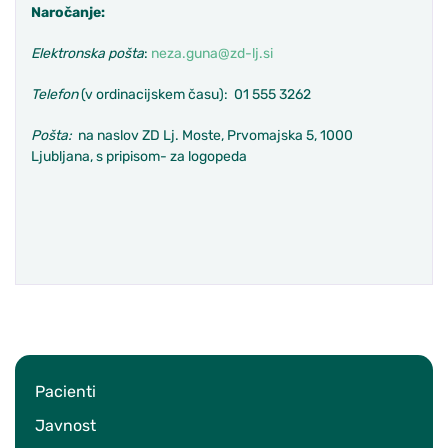
Naročanje:
Elektronska pošta
:
neza.guna@zd-lj.si
Telefon
(v ordinacijskem času): 01 555 3262
Pošta:
na naslov ZD Lj. Moste, Prvomajska 5, 1000
Ljubljana, s pripisom- za logopeda
Pacienti
Javnost