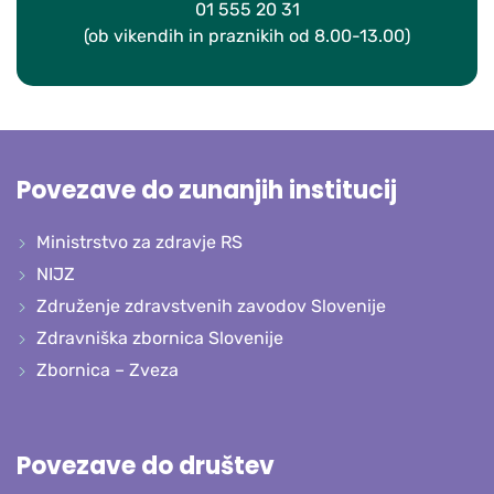
01 555 20 31
(ob vikendih in praznikih od 8.00-13.00)
Povezave do zunanjih institucij
Ministrstvo za zdravje RS
NIJZ
Združenje zdravstvenih zavodov Slovenije
Zdravniška zbornica Slovenije
Zbornica – Zveza
Povezave do društev