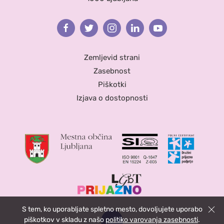
Facebook
Twitter
Instagram
Linkedin
Youtube
Zemljevid strani
Zasebnost
Piškotki
Izjava o dostopnosti
S tem, ko uporabljate spletno mesto, dovoljujete uporabo
Zapri
piškotkov v skladu z našo
politiko varovanja zasebnosti
.