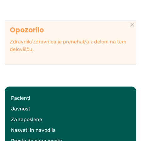
Opozorilo
Zdravnik/zdravnica je prenehal/a z delom na tem
delovišču.
Pacienti
Javnost
Za zaposlene
Nasveti in navodila
Prosta delovna mesta