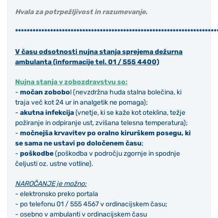
Hvala za potrpežljivost in razumevanje.
*********************************************************************
V času odsotnosti nujna stanja sprejema dežurna
ambulanta (informacije tel. 01 / 555 4400)
Nujna stanja v zobozdravstvu so:
-
močan zobobo
l (nevzdržna huda stalna bolečina, ki
traja več kot 24 ur in analgetik ne pomaga);
-
akutna infekcija
(vnetje, ki se kaže kot oteklina, težje
požiranje in odpiranje ust, zvišana telesna temperatura);
-
močnejša krvavitev po oralno kirurškem posegu, ki
se sama ne ustavi po določenem času
;
-
poškodbe
(poškodba v področju zgornje in spodnje
čeljusti oz. ustne votline).
NAROČANJE je možno:
- elektronsko preko portala
- po telefonu 01 / 555 4567 v ordinacijskem času;
- osebno v ambulanti v ordinacijskem času