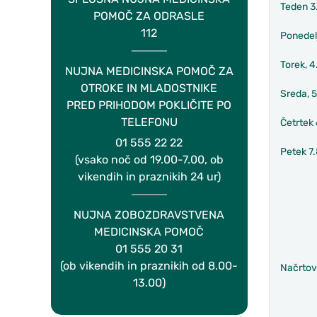
Teden 3.
POMOČ ZA ODRASLE
112
Ponedelj
Torek, 4
NUJNA MEDICINSKA POMOČ ZA
OTROKE IN MLADOSTNIKE
Sreda, 
PRED PRIHODOM POKLIČITE PO
TELEFONU
Četrtek 
01 555 22 22
Petek 7
(vsako noč od 19.00-7.00, ob
vikendih in praznikih 24 ur)
NUJNA ZOBOZDRAVSTVENA
MEDICINSKA POMOČ
01 555 20 31
(ob vikendih in praznikih od 8.00-
Načrtov
13.00)