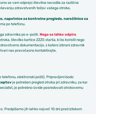
ikono se vam odprejo številna navodila za različna
eševanju zdravstvenih težav vašega otroka.
o, napotnice za kontrolne preglede, naročilnice za
ma po telefonu.
ga zdravnika po e-pošti.
Nega se lahko odpira
roka, številko kartice ZZZS starša, ki bo koristil nego
o zdravstveno dokumentacijo, s katero izbrani zdravnik
 stvari nas pravočasno kontaktirajte.
 telefonu, elektronski pošti). Pripravljeni bodo
eceptov
je potreben pregled otroka pri zdravniku, za kar
pecialist, je potrebno izvide posredovati otrokovemu
. Predpišemo jih lahko največ 10 dni pred iztekom