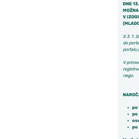
DNE 13
MOŽNA 
V IZOG
(MLADO
S 3. 1. 
do port
portalu 
V primer
registra
nego.
NAROČA
p
o
po 
ose
po 