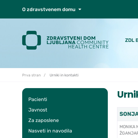
Skoči do osrednje vsebine
O zdravstvenem domu
ZDL 
Prva stran
Urniki in kontakti
Urni
Pacienti
Javnost
SONJA 
Za zaposlene
MONIKA M
Nasveti in navodila
ŽGANJA