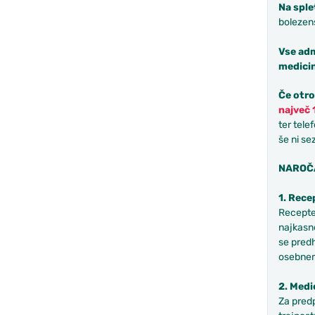
Na sple
bolezen
Vse adm
medicin
Če otro
največ 
ter tele
še ni se
NAROČA
1. Rece
Recepte
najkasne
se predh
osebnem
2. Medi
Za pred