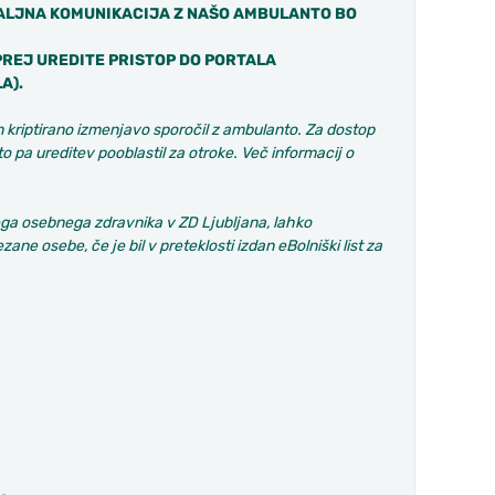
DALJNA KOMUNIKACIJA Z NAŠO AMBULANTO BO
MPREJ UREDITE PRISTOP DO PORTALA
A).
n kriptirano izmenjavo sporočil z ambulanto. Za dostop
to pa ureditev pooblastil za otroke. Več informacij o
jega osebnega zdravnika v ZD Ljubljana, lahko
ane osebe, če je bil v preteklosti izdan eBolniški list za