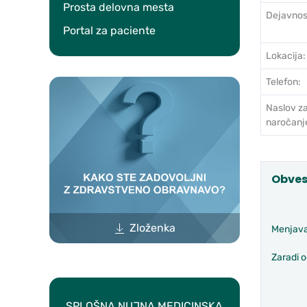
Prosta delovna mesta
Dejavnos
Portal za paciente
Lokacija:
Telefon:
Naslov z
naročanj
Obves
Zloženka
Menjava
Zaradi 
SPLOŠNA NUJNA MEDICINSKA