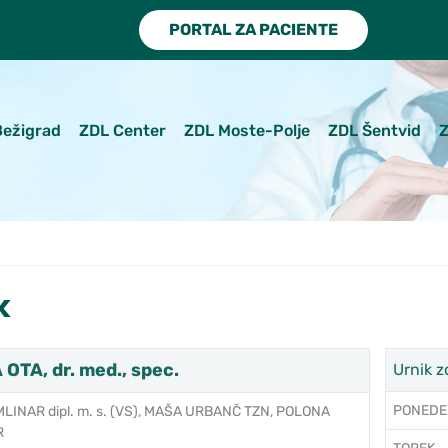
PORTAL ZA PACIENTE
Bežigrad
ZDL Center
ZDL Moste-Polje
ZDL Šentvid
Z
k
OTA, dr. med., spec.
Urnik z
PONEDE
LINAR dipl. m. s. (VS), MAŠA URBANČ TZN, POLONA
R