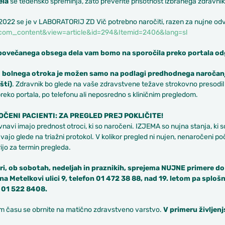
ela
se tedensko spreminja, zato preverite prisotnost izbranega zdravnik
. 2022 se je v LABORATORIJ ZD Vič potrebno naročiti, razen za nujne 
com_content&view=article&id=294&Itemid=2406&lang=sl
povečanega obsega dela vam bomo na sporočila preko portala odgo
 bolnega otroka je možen samo na podlagi predhodnega naročanj
šti)
. Zdravnik bo glede na vaše zdravstvene težave strokovno presodil
reko portala, po telefonu ali neposredno s kliničnim pregledom.
ČENI PACIENTI: ZA PREGLED PREJ POKLIČITE!
vnavi imajo prednost otroci, ki so naročeni. IZJEMA so nujna stanja, k
ajo glede na triažni protokol. V kolikor pregled ni nujen, nenaročeni poč
jo za termin pregleda.
uri, ob sobotah, nedeljah in praznikih, sprejema NUJNE primere do
a Metelkovi ulici 9, telefon 01 472 38 88, nad 19. letom pa splo
 01 522 8408.
m času se obrnite na matično zdravstveno varstvo.
V primeru življenj