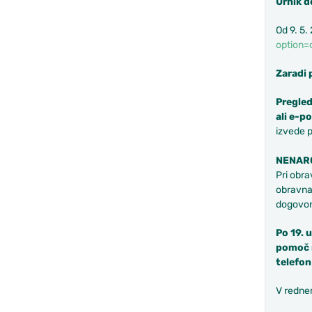
Urnik d
Od 9. 5
option=
Zaradi 
Pregled
ali e-po
izvede p
NENARO
Pri obra
obravnav
dogovori
Po 19. 
pomoč n
telefon
V redne