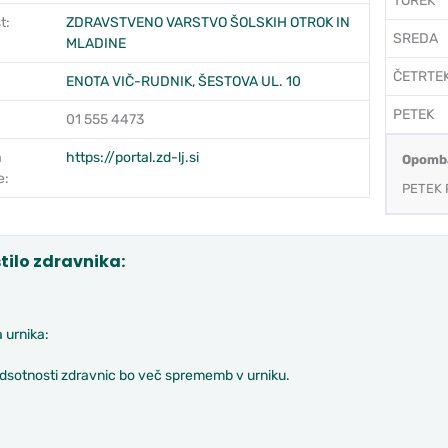
TOREK
t:
ZDRAVSTVENO VARSTVO ŠOLSKIH OTROK IN
SREDA
MLADINE
ČETRTE
ENOTA VIČ-RUDNIK, ŠESTOVA UL. 10
PETEK
01 555 4473
a
https://portal.zd-lj.si
Opomb
e:
PETEK
tilo zdravnika:
 urnika:
odsotnosti zdravnic bo več sprememb v urniku.