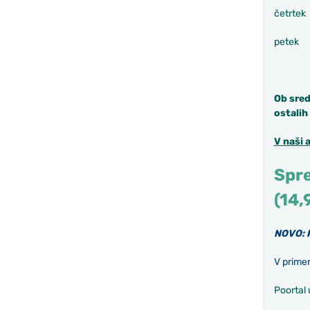
četrte
petek 
12:30
Ob sred
ostalih
V naši 
Spre
(14,
NOVO: 
V primer
Poortal 