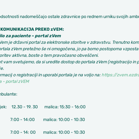
odsotnosti nadomeščajo ostale zdravnice po rednem urniku svojih ambu
 KOMUNIKACIJA PREKO zVEM:
lo za paciente – portal zVem
Vem je državni portal za elektronske storitve v zdravstvu. Trenutno ko
ortala zVem pretežno še ni omogočena, jo pa bomo postopoma vzpostavi
oritev aktivna, boste o tem pravočasno obveščeni.
t vam svetujemo, da si uredite dostop do portala zVem (registracijo in p
e.
rmacij o registraciji in uporabi portala je na voljo na:
https://zvem.ezdra
a - portal zVEM
mbulante:
jek: 12.30 - 19. 30 malica: 15:30 - 16:00
 7:00 - 14:00 malica: 10:00 - 10:30
 7:00 - 14: 00 malica: 10:00 - 10:30