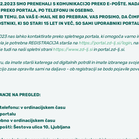
.2.2023 SMO PRENEHALI S KOMUNIKACIJO PREKO E-POŠTE. NA
PREKO PORTALA, PO TELEFONU IN OSEBNO.
IB TEMU, DA VAŠ E-MAIL NE BO PREBRAN, VAS PROSIMO, DA ČI
STNIKI, KI SO STARI 15 LET IN VEČ, SO SAMI UPORABNIKI PORTAL
2023 nas lahko kontaktirate preko spletnega portala, ki omogoča varno i
ala je potrebna REGISTRACIJA starša na
https://portal.zd-lj.si/login
, na
je tudi na naši spletni strani
https://www.zd-lj.si
in portal.zd-lj.si.
u, da imate starši katerega od digitalnih potrdil in imate izbranega svo
cijo zase opravite sami na daljavo - ob registraciji se bodo pojavile povez
NJE NA PREGLED:
 telefonu: v ordinacijskem času
portalu
bno v ordinacijskem času
pošti: Šestova ulica 10, Ljubljana