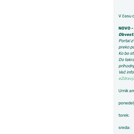
V času 
NOVO -
Obvesti
Portal z
preko p
Ko bo st
Do takra
prihodnj
Več info
eZdravj
Urnik a
ponedel
torek:
sreda: