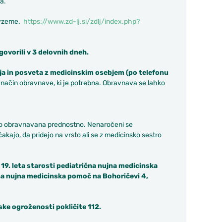
a.
odvzeme.
https://www.zd-lj.si/zdlj/index.php?
vorili v 3 delovnih dneh.
a in posveta z medicinskim osebjem (po telefonu
 način obravnave, ki je potrebna. Obravnava se lahko
i so obravnavana prednostno. Nenaročeni se
akajo, da pridejo na vrsto ali se z medicinsko sestro
 19. leta starosti pediatrična nujna medicinska
šna nujna medicinska pomoč na Bohoričevi 4,
ske ogroženosti pokličite 112.