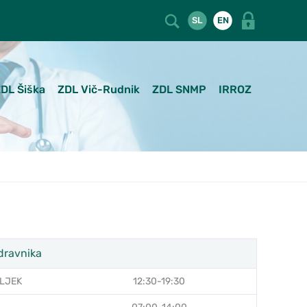
SL
EN
DL Šiška
ZDL Vič-Rudnik
ZDL SNMP
IRROZ
dravnika
LJEK
12:30-19:30