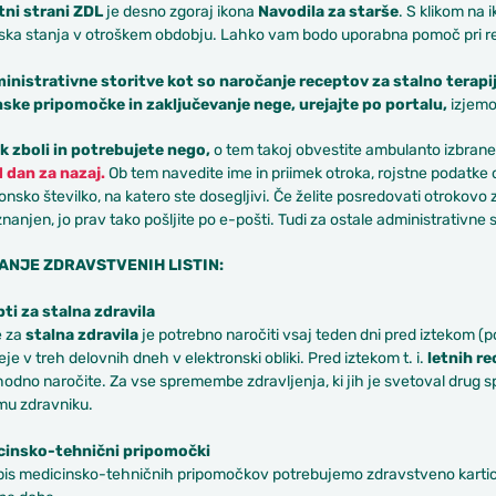
tni strani ZDL
je desno zgoraj ikona
Navodila za starše
. S klikom na 
ska stanja v otroškem obdobju. Lahko vam bodo uporabna pomoč pri r
inistrativne storitve kot so naročanje receptov za stalno terapij
ske pripomočke in zaključevanje nege, urejajte po portalu,
izjemo
k zboli in potrebujete nego,
o tem takoj obvestite ambulanto izbrane
1 dan za nazaj.
Ob tem navedite ime in priimek otroka, rojstne podatke ot
fonsko številko, na katero ste dosegljivi. Če želite posredovati otrokov
znanjen, jo prav tako pošljite po e-pošti. Tudi za ostale administrativne
NJE ZDRAVSTVENIH LISTIN:
pti za stalna zdravila
 za
stalna zdravila
je potrebno naročiti vsaj teden dni pred iztekom (po
je v treh delovnih dneh v elektronski obliki. Pred iztekom t. i.
letnih r
odno naročite. Za vse spremembe zdravljenja, ki jih je svetoval drug s
u zdravniku.
cinsko-tehnični pripomočki
pis medicinsko-tehničnih pripomočkov potrebujemo zdravstveno kartico