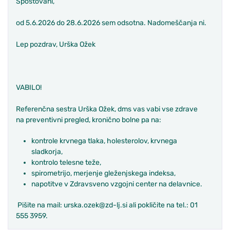
Spoštovani,
od 5.6.2026 do 28.6.2026 sem odsotna. Nadomeščanja ni.
Lep pozdrav, Urška Ožek
VABILO!
Referenčna sestra Urška Ožek, dms vas vabi vse zdrave
na preventivni pregled, kronično bolne pa na:
kontrole krvnega tlaka, holesterolov, krvnega
sladkorja,
kontrolo telesne teže,
spirometrijo, merjenje gleženjskega indeksa,
napotitve v Zdravsveno vzgojni center na delavnice.
Pišite na mail:
urska.ozek@zd-lj.si ali pokličite na tel.: 01
555 3959.