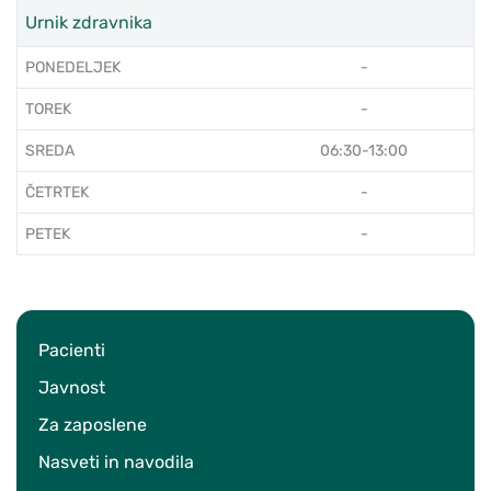
Urnik zdravnika
PONEDELJEK
-
TOREK
-
SREDA
06:30-13:00
ČETRTEK
-
PETEK
-
Pacienti
Javnost
Za zaposlene
Nasveti in navodila