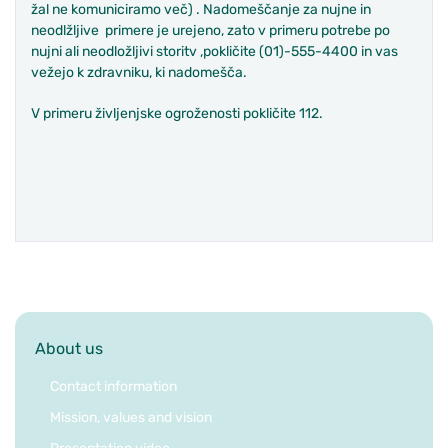
žal ne komuniciramo več) . Nadomeščanje za nujne in
neodlžljive primere je urejeno, zato v primeru potrebe po
nujni ali neodložljivi storitv ,pokličite (01)-555-4400 in vas
vežejo k zdravniku, ki nadomešča.
V primeru življenjske ogroženosti pokličite 112.
About us
Contact information
Mission, values and vision