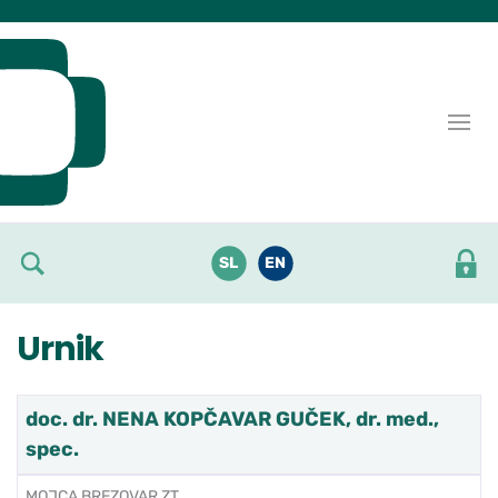
Skoči do osrednje vsebine
SL
EN
Urnik
doc. dr. NENA KOPČAVAR GUČEK, dr. med.,
spec.
MOJCA BREZOVAR ZT