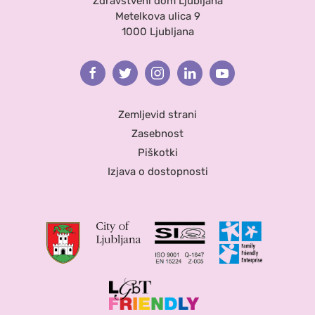
Zdravstveni dom Ljubljana
Metelkova ulica 9
1000 Ljubljana
Facebook
Twitter
Instagram
Linkedin
Youtube
Zemljevid strani
Zasebnost
Piškotki
Izjava o dostopnosti