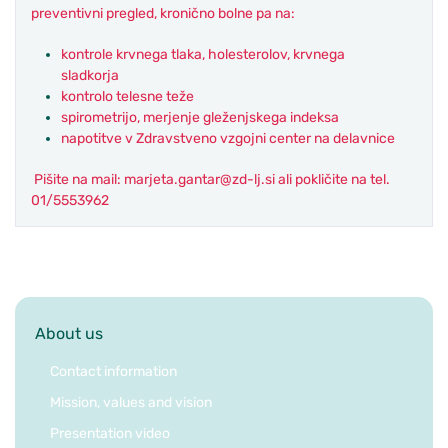
preventivni pregled, kronično bolne pa na:
kontrole krvnega tlaka, holesterolov, krvnega
sladkorja
kontrolo telesne teže
spirometrijo, merjenje gleženjskega indeksa
napotitve v Zdravstveno vzgojni center na delavnice
Pišite na mail:
marjeta.gantar@zd-lj.si
ali pokličite na tel.
01/5553962
About us
Contact information
Mission, values and vision
Presentation video