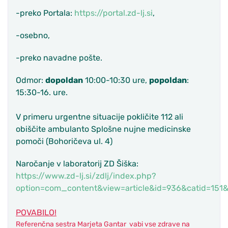
-preko Portala:
https://portal.zd-lj.si
,
-osebno,
-preko navadne pošte.
Odmor:
dopoldan
10:00-10:30 ure,
popoldan
:
15:30-16. ure.
V primeru urgentne situacije pokličite 112 ali
obiščite ambulanto Splošne nujne medicinske
pomoči (Bohoričeva ul. 4)
Naročanje v laboratorij ZD Šiška:
https://www.zd-lj.si/zdlj/index.php?
option=com_content&view=article&id=936&catid=151&l
POVABILO!
Referenčna sestra Marjeta Gantar vabi vse zdrave na