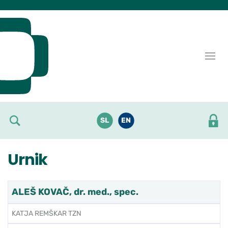
Skoči do osrednje vsebine
SL
EN
Urnik
ALEŠ KOVAČ, dr. med., spec.
KATJA REMŠKAR TZN