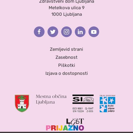
Zdravstveni dom Ljubljana
Metelkova ulica 9
1000 Ljubljana
Facebook
Twitter
Instagram
Linkedin
Youtube
Zemljevid strani
Zasebnost
Piškotki
Izjava o dostopnosti