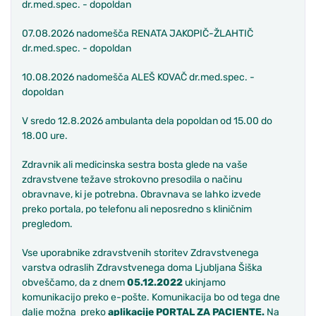
dr.med.spec. - dopoldan
07.08.2026 nadomešča RENATA JAKOPIČ-ŽLAHTIČ
dr.med.spec. - dopoldan
10.08.2026 nadomešča ALEŠ KOVAČ dr.med.spec. -
dopoldan
V sredo 12.8.2026 ambulanta dela popoldan od 15.00 do
18.00 ure.
Zdravnik ali medicinska sestra bosta glede na vaše
zdravstvene težave strokovno presodila o načinu
obravnave, ki je potrebna. Obravnava se lahko izvede
preko portala, po telefonu ali neposredno s kliničnim
pregledom.
Vse uporabnike zdravstvenih storitev Zdravstvenega
varstva odraslih Zdravstvenega doma Ljubljana Šiška
obveščamo, da z dnem
05.12.2022
ukinjamo
komunikacijo preko e-pošte. Komunikacija bo od tega dne
dalje možna preko
aplikacije PORTAL ZA PACIENTE.
Na