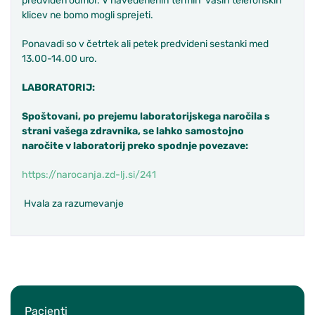
predviden odmor. V navedenenih termih vaših telefonskih
klicev ne bomo mogli sprejeti.
Ponavadi so v četrtek ali petek predvideni sestanki med
13.00-14.00 uro.
LABORATORIJ:
Spoštovani, po prejemu laboratorijskega naročila s
strani vašega zdravnika, se lahko samostojno
naročite v laboratorij preko spodnje povezave:
https://narocanja.zd-lj.si/241
Hvala za razumevanje
Pacienti