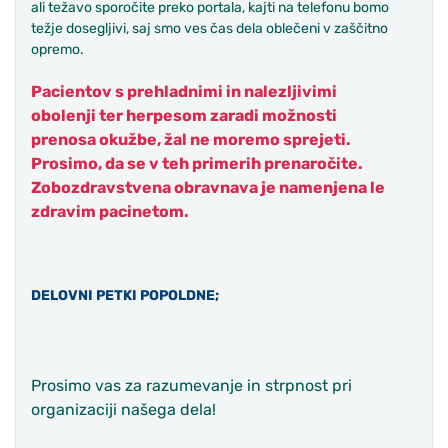
ali težavo sporočite preko portala, kajti na telefonu bomo
težje dosegljivi, saj smo ves čas dela oblečeni v zaščitno
opremo.
Pacientov s prehladnimi in nalezljivimi
obolenji ter herpesom zaradi možnosti
prenosa okužbe, žal ne moremo sprejeti.
Prosimo, da se v teh primerih prenaročite.
Zobozdravstvena obravnava je namenjena le
zdravim pacinetom.
DELOVNI PETKI POPOLDNE;
Prosimo vas za razumevanje in strpnost pri
organizaciji našega dela!