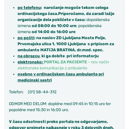
po telefonu
:
naročanje mogoče tekom celega
ordinacijskega časa.
Priporočamo, da zaradi lažje
organizacije dela pokličete v času:
dopoldanska
izmena
od 08:00 do 10:00 ure
; popoldanska
izmena
od 14:00 do 16:00 ure
po pošti
:
na naslov ZD Ljubljana Moste Polje,
Prvomajska ulica 1, 1000 Ljubljana s pripisom za
ambulanto MATIJA BRATINA, dr.med. spec.
na obrazcu
,
ki ga dobite pri informatorju
elektronsko:
PORTAL ZA PACIENTE
– nov način
elektronske komunikacije z ambulanto
osebno v ordinacijskem času ambulante pri
medicinski sestri
Telefon: (01) 58-44-312
ODMOR MED DELOM: dopldne med 09:45 in 10:15 uro ter
popoldne med 15:30 in 16:00 uro.
V času odsotnosti preko portala ne odgovarjamo,
odgovor prejmete najkasneje v roku 3 delovnih dneh,