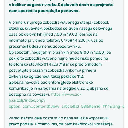
v kolikor odgovor v roku 3 delovnih dneh ne prejmete
nam sporočilo posredujte ponovno.
V primeru nujnega zobozdravstvenega stanja (zobobol,
oteklina, krvavitev, poškodba) se izven našega delovnega
časa ob delovnikih (med 7:00 in 19:00) obrnite na
informatorja v enoti, telefon: 01/5844 200, ki vas bo
preusmeril k dežurnemu zobozdravniku.
Ob sobotah, nedeljah in praznikih (med 8:00 in 12:00) pa
pokličite zobozdravstveno nujno medicinsko pomoč na
telefonsko številko 01 4723 718 in se pred prihodom
posvetujte s triažnim zobozdravnikom.V primeru
življenjske ogroženosti takoj pokličite 112.
Splošna navodila pacientom glede elektronske
komunikacije in naročanja na pregled v ZD Ljubljana so
dostopna na povezavi:
https://www.zd-
lj.si/zdlj/index.php?
option=com_content&view=article&id=58&Itemid=1111&lang=sl
Zaradi načina dela boste stik z nami najlažje vzpostavili
preko portala. Prosimo vas, da nam kakršnokoli vprašanje