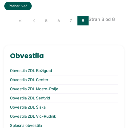
Preberi več
Stran 8 od 8
Začetek
Nazaj
5
6
7
8
Obvestila
Obvestila ZDL Bežigrad
Obvestila ZDL Center
Obvestila ZDL Moste-Polje
Obvestila ZDL Šentvid
Obvestila ZDL Šiška
Obvestila ZDL Vič-Rudnik
Splošna obvestila