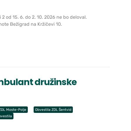
 od 15. 6. do 2. 10. 2026 ne bo deloval.
note Bežigrad na Kržičevi 10.
ambulant družinske
ZDL Moste-Polje
Obvestila ZDL Šentvid
vestila