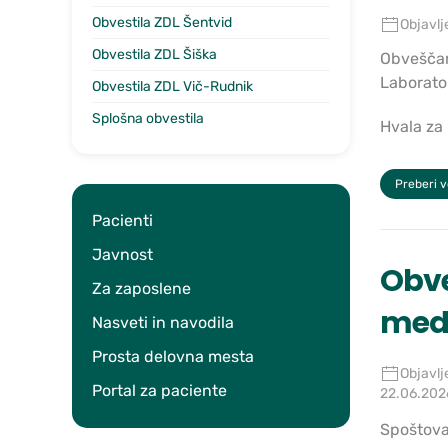
Obvestila ZDL Šentvid
Objavlj
Obvestila ZDL Šiška
Obveščamo
Laborator
Obvestila ZDL Vič-Rudnik
Splošna obvestila
Hvala za
Preberi 
Pacienti
Javnost
Obve
Za zaposlene
medi
Nasveti in navodila
Prosta delovna mesta
Objavlj
Portal za paciente
22.06.202
Spoštovan