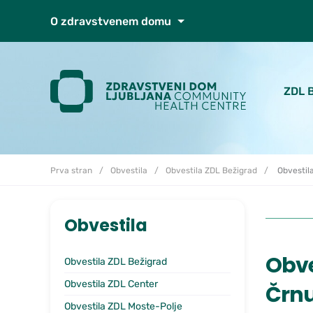
Skoči do osrednje vsebine
O zdravstvenem domu
ZDL 
Prva stran
Obvestila
Obvestila ZDL Bežigrad
Obvestila
Obvestila
Obve
Obvestila ZDL Bežigrad
Obvestila ZDL Center
Črn
Obvestila ZDL Moste-Polje