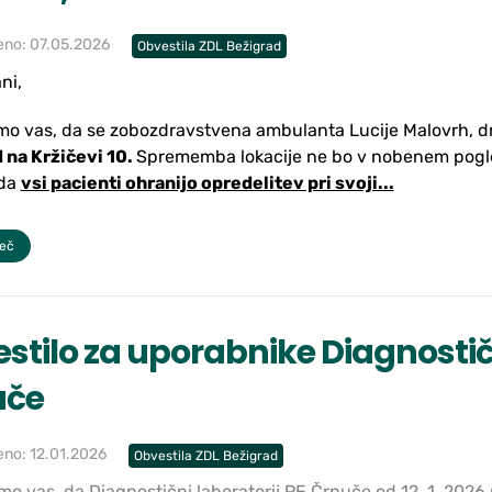
eno: 07.05.2026
Obvestila ZDL Bežigrad
ni,
o vas, da se zobozdravstvena ambulanta Lucije Malovrh, dr.
 na Kržičevi 10.
Sprememba lokacije ne bo v nobenem pogled
 da
vsi pacienti ohranijo opredelitev pri svoji...
več
stilo za uporabnike Diagnostič
uče
eno: 12.01.2026
Obvestila ZDL Bežigrad
o vas, da Diagnostični laboratorij PE Črnuče od 12. 1. 202