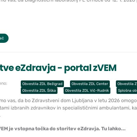
več
itve eZdravja - portal zVEM
eno:
Obvestila ZDL Bežigrad
Obvestila ZDL Center
Obvestila 
Obvestila ZDL Šiška
Obvestila ZDL Vič-Rudnik
Splošna ob
o vas, da bo Zdravstveni dom Ljubljana v letu 2026 omogoč
ami izbranih zdravnikov in specialističnimi ambulantami, ka
.
VEM je vstopna točka do storitev eZdravja. Tu lahko...