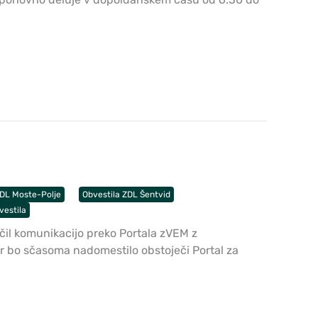
ZDL Moste-Polje
Obvestila ZDL Šentvid
vestila
il komunikacijo preko Portala zVEM z
r bo sčasoma nadomestilo obstoječi Portal za