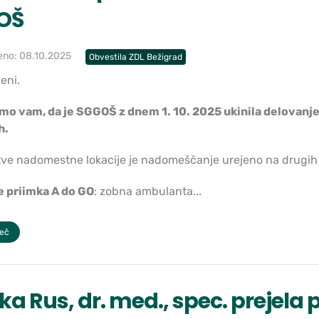
OŠ
eno: 08.10.2025
Obvestila ZDL Bežigrad
eni.
o vam, da je SGGOŠ z dnem 1. 10. 2025 ukinila delovanj
h.
tve nadomestne lokacije je nadomeščanje urejeno na drugih
e priimka A do GO
: zobna ambulanta...
več
ka Rus, dr. med., spec. prejela 