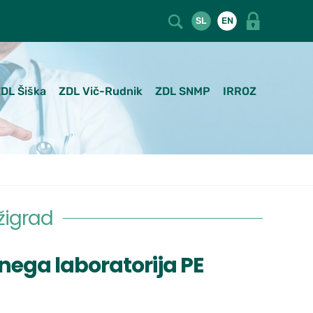
SL
EN
DL Šiška
ZDL Vič-Rudnik
ZDL SNMP
IRROZ
žigrad
ega laboratorija PE