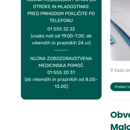
OTROKE IN MLADOSTNIKE
PRED PRIHODOM POKLIČITE PO
TELEFONU
01 555 22 22
(vsako noč od 19.00-7.00, ob
vikendih in praznikih 24 ur)
NUJNA ZOBOZDRAVSTVENA
MEDICINSKA POMOČ
V času po
01 555 20 31
(ob vikendih in praznikih od 8.00-
13.00)
Preberi 
Obve
Malo