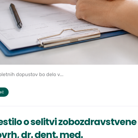
letnih dopustov bo delo v...
več
stilo o selitvi zobozdravstven
vrh, dr. dent. med.