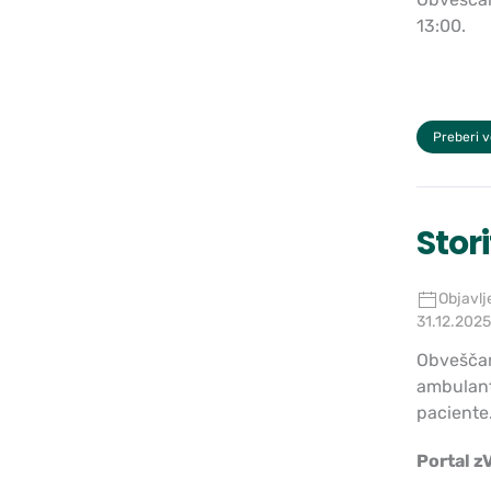
13:00.
Preberi 
Stor
Objavlj
31.12.2025
Obveščam
ambulant
paciente
Portal z