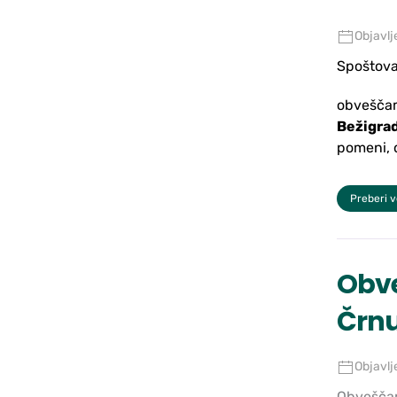
Objavlj
Spoštova
obveščam
Bežigrad
pomeni,
Preberi 
Obve
Črn
Objavlj
Obveščam