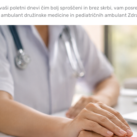
aši poletni dnevi čim bolj sproščeni in brez skrbi, vam posr
h ambulant družinske medicine in pediatričnih ambulant Zd