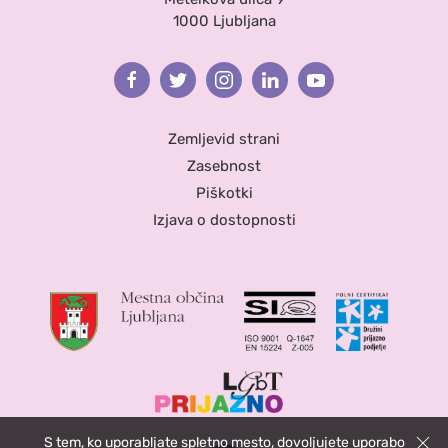
1000 Ljubljana
Facebook
Twitter
Instagram
Linkedin
Youtube
Zemljevid strani
Zasebnost
Piškotki
Izjava o dostopnosti
S tem, ko uporabljate spletno mesto, dovoljujete uporabo
Zapri