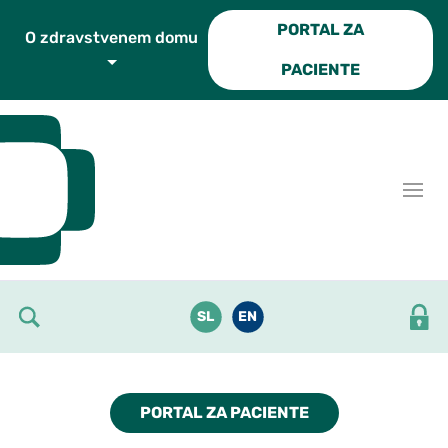
Skoči do osrednje vsebine
PORTAL ZA
O zdravstvenem domu
PACIENTE
SL
EN
Obvestilo
uporabnikom
PORTAL ZA PACIENTE
Diagnostičnega