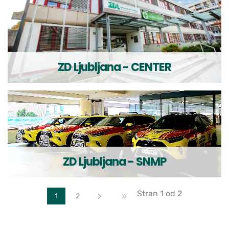
ZD Ljubljana - CENTER
ZD Ljubljana - SNMP
Stran 1 od 2
1
2
Naprej
Konec