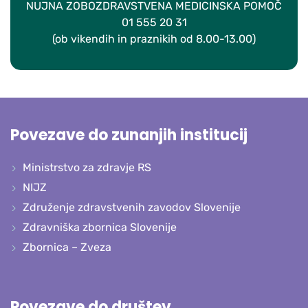
NUJNA ZOBOZDRAVSTVENA MEDICINSKA POMOČ
01 555 20 31
(ob vikendih in praznikih od 8.00-13.00)
Povezave do zunanjih institucij
Ministrstvo za zdravje RS
NIJZ
Združenje zdravstvenih zavodov Slovenije
Zdravniška zbornica Slovenije
Zbornica – Zveza
Povezave do društev