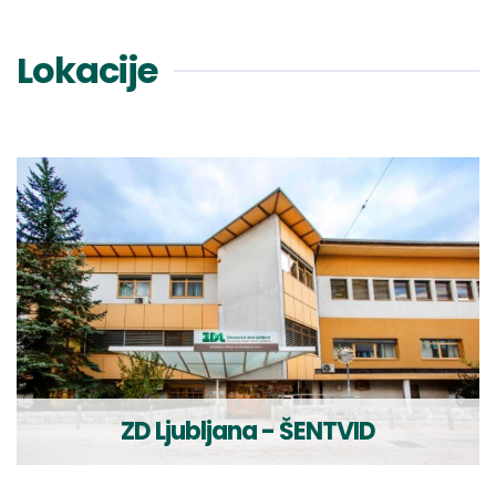
laboratorija
PE
Lokacije
Črnuče
Obvestilo
za
paciente
Saše
ZD Ljubljana - ŠENTVID
Obermajer