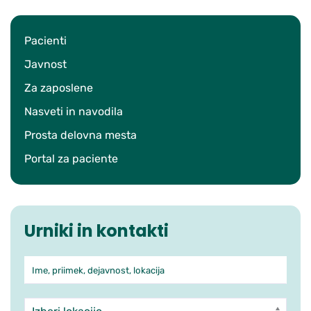
Pacienti
Javnost
Za zaposlene
Nasveti in navodila
Prosta delovna mesta
Portal za paciente
Urniki in kontakti
Ime, priimek, dejavnost, lokacija
Iskanje po ambulantah in zdra
Enota