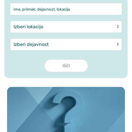
Ime, priimek, dejavnost, lokacija
Iskanje po ambulantah in zdra
Enota
Dejavnost