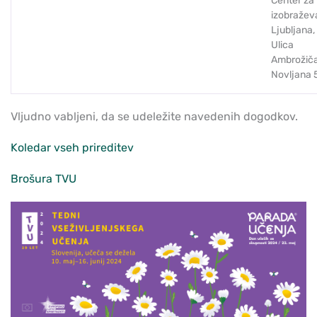
Center za
izobražev
Ljubljana,
Ulica
Ambrožič
Novljana 
Vljudno vabljeni, da se udeležite navedenih dogodkov.
Koledar vseh prireditev
Brošura TVU