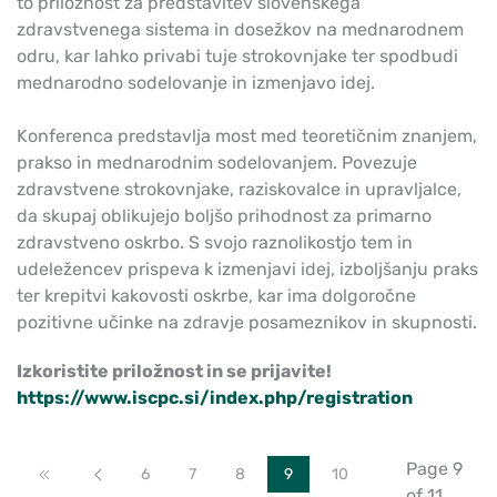
to priložnost za predstavitev slovenskega
zdravstvenega sistema in dosežkov na mednarodnem
odru, kar lahko privabi tuje strokovnjake ter spodbudi
mednarodno sodelovanje in izmenjavo idej.
Konferenca predstavlja most med teoretičnim znanjem,
prakso in mednarodnim sodelovanjem. Povezuje
zdravstvene strokovnjake, raziskovalce in upravljalce,
da skupaj oblikujejo boljšo prihodnost za primarno
zdravstveno oskrbo. S svojo raznolikostjo tem in
udeležencev prispeva k izmenjavi idej, izboljšanju praks
ter krepitvi kakovosti oskrbe, kar ima dolgoročne
pozitivne učinke na zdravje posameznikov in skupnosti.
Izkoristite priložnost in se prijavite!
https://www.iscpc.si/index.php/registration
Page 9
Start
Prev
6
7
8
9
10
of 11