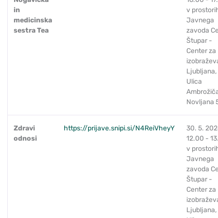
in
v prostori
medicinska
Javnega
sestra Tea
zavoda C
Štupar -
Center za
izobražev
Ljubljana,
Ulica
Ambrožič
Novljana 
Zdravi
https://prijave.snipi.si/N4ReiVheyY
30. 5. 202
odnosi
12.00 - 13
v prostori
Javnega
zavoda C
Štupar -
Center za
izobražev
Ljubljana,