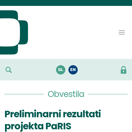
Skoči do osrednje vsebine
SL
EN
Obvestila
Preliminarni rezultati
projekta PaRIS