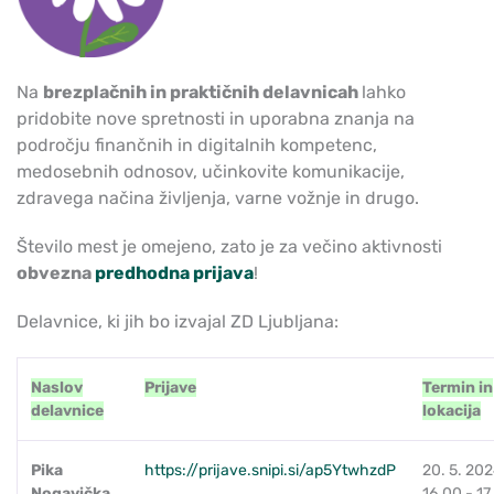
Na
brezplačnih in praktičnih delavnicah
lahko
pridobite nove spretnosti in uporabna znanja na
področju finančnih in digitalnih kompetenc,
medosebnih odnosov, učinkovite komunikacije,
zdravega načina življenja, varne vožnje in drugo.
Število mest je omejeno, zato je za večino aktivnosti
obvezna
predhodna prijava
!
Delavnice, ki jih bo izvajal ZD Ljubljana:
Naslov
Prijave
Termin in
delavnice
lokacija
Pika
https://prijave.snipi.si/ap5YtwhzdP
20. 5. 202
Nogavička
16.00 - 17