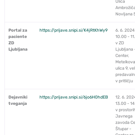
Ulica
Ambrožič
Novljana 
Portal za
https://prijave.snipi.si/K4jRtKhWy9
6. 6. 2024
paciente
10.00 - 11
ZD
v ZD
Ljubljana
Ljubljana 
Center,
Metelkov
ulica 9, ve
predavaln
v pritličju
Dejavniki
https://prijave.snipi.si/6jo6H0hdEB
12. 6. 202
tveganja
13.00 - 14
v prostori
Javnega
zavoda C
Štupar -