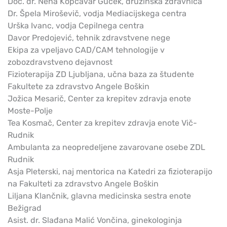
Doc. dr. Nena Kopčavar Guček, družinska zdravnica
Dr.
Špela Miroševič, vodja Mediacijskega centra
Urška Ivanc, vodja Cepilnega centra
Davor Predojević, tehnik zdravstvene nege
Ekipa za vpeljavo CAD/CAM tehnologije v
zobozdravstveno dejavnost
Fizioterapija ZD Ljubljana, učna baza za študente
Fakultete za zdravstvo Angele Boškin
Jožica Mesarič, Center za krepitev zdravja enote
Moste-Polje
Tea Kosmač, Center za krepitev zdravja enote Vič-
Rudnik
Ambulanta za neopredeljene zavarovane osebe ZDL
Rudnik
Asja Pleterski, naj mentorica na Katedri za fizioterapijo
na Fakulteti za zdravstvo Angele Boškin
Liljana Klančnik, glavna medicinska sestra enote
Bežigrad
Asist. dr. Slađana Malić Vončina, ginekologinja