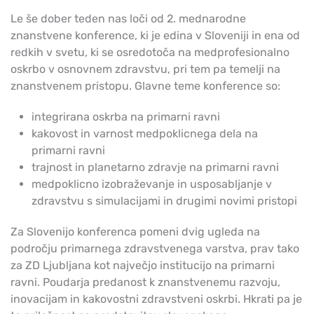
Le še dober teden nas loči od 2. mednarodne
znanstvene konference, ki je edina v Sloveniji in ena od
redkih v svetu, ki se osredotoča na medprofesionalno
oskrbo v osnovnem zdravstvu, pri tem pa temelji na
znanstvenem pristopu. Glavne teme konference so:
integrirana oskrba na primarni ravni
kakovost in varnost medpoklicnega dela na
primarni ravni
trajnost in planetarno zdravje na primarni ravni
medpoklicno izobraževanje in usposabljanje v
zdravstvu s simulacijami in drugimi novimi pristopi
Za Slovenijo konferenca pomeni dvig ugleda na
področju primarnega zdravstvenega varstva, prav tako
za ZD Ljubljana kot največjo institucijo na primarni
ravni. Poudarja predanost k znanstvenemu razvoju,
inovacijam in kakovostni zdravstveni oskrbi. Hkrati pa je