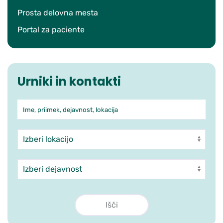
Prosta delovna mesta
Portal za paciente
Urniki in kontakti
Ime, priimek, dejavnost, lokacija
Iskanje po ambulantah in zdra
Enota
Dejavnost