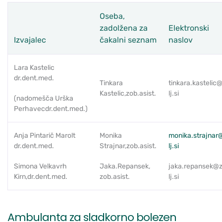
Oseba,
zadolžena za
Elektronski
Izvajalec
čakalni seznam
naslov
Lara Kastelic
dr.dent.med.
Tinkara
tinkara.kastelic
Kastelic,zob.asist.
lj.si
(nadomešča Urška
Perhavecdr.dent.med.)
Anja Pintarič Marolt
Monika
monika.strajnar
dr.dent.med.
Strajnar,zob.asist.
lj.si
Simona Velkavrh
Jaka.Repansek,
jaka.repansek@
Kirn,dr.dent.med.
zob.asist.
lj.si
Ambulanta za sladkorno bolezen