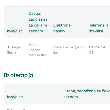
Oseba,
zadolžena
za čakalni
Elektronski
Telefonska
Izvajalec
seznam
naslov
številka
Mateja
dr. Tanja
mateja.loznar@zd-
01 620 54
Ložnar,
Špiclin
lj.si
53
med.sestra
Fizioterapija
Oseba, zadolžena za čaka
Izvajalec
seznam