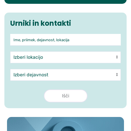
Urniki in kontakti
Ime, priimek, dejavnost, lokacija
Iskanje po ambulantah in zdra
Enota
Dejavnost