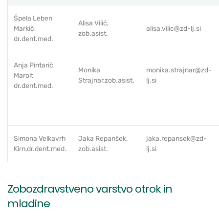
Špela Leben
Alisa Vilić,
Markič,
alisa.vilic@zd-lj.si
zob.asist.
dr.dent.med.
Anja Pintarič
Monika
monika.strajnar@zd-
Marolt
Strajnar,zob.asist.
lj.si
dr.dent.med.
Simona Velkavrh
Jaka Repanšek,
jaka.repansek@zd-
Kirn,dr.dent.med.
zob.asist.
lj.si
Zobozdravstveno varstvo otrok in
mladine