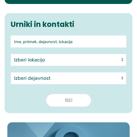
Urniki in kontakti
Ime, priimek, dejavnost, lokacija
Iskanje po ambulantah in zdra
Enota
Dejavnost