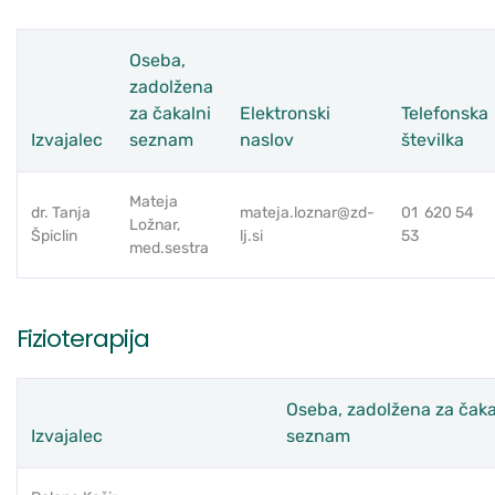
Oseba,
zadolžena
za čakalni
Elektronski
Telefonska
Izvajalec
seznam
naslov
številka
Mateja
dr. Tanja
mateja.loznar@zd-
01 620 54
Ložnar,
Špiclin
lj.si
53
med.sestra
Fizioterapija
Oseba, zadolžena za čaka
Izvajalec
seznam