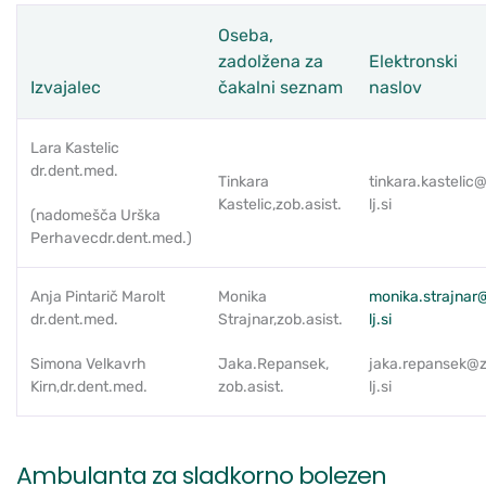
Oseba,
zadolžena za
Elektronski
Izvajalec
čakalni seznam
naslov
Lara Kastelic
dr.dent.med.
Tinkara
tinkara.kastelic
Kastelic,zob.asist.
lj.si
(nadomešča Urška
Perhavecdr.dent.med.)
Anja Pintarič Marolt
Monika
monika.strajnar
dr.dent.med.
Strajnar,zob.asist.
lj.si
Simona Velkavrh
Jaka.Repansek,
jaka.repansek@
Kirn,dr.dent.med.
zob.asist.
lj.si
Ambulanta za sladkorno bolezen