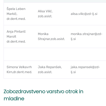
Špela Leben
Alisa Vilić,
Markič,
alisa.vilic@zd-lj.si
zob.asist.
dr.dent.med.
Anja Pintarič
Monika
monika.strajnar@zd-
Marolt
Strajnar,zob.asist.
lj.si
dr.dent.med.
Simona Velkavrh
Jaka Repanšek,
jaka.repansek@zd-
Kirn,dr.dent.med.
zob.asist.
lj.si
Zobozdravstveno varstvo otrok in
mladine