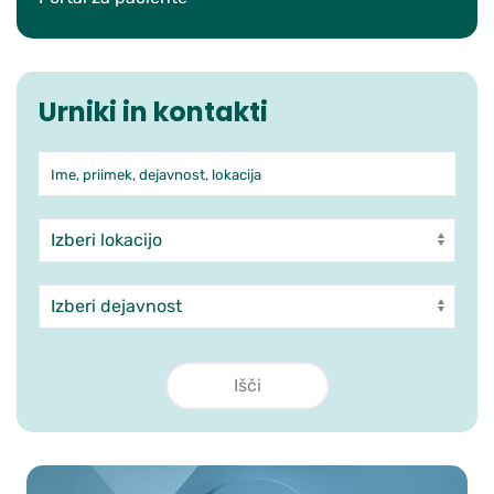
Urniki in kontakti
Ime, priimek, dejavnost, lokacija
Iskanje po ambulantah in zdra
Enota
Dejavnost