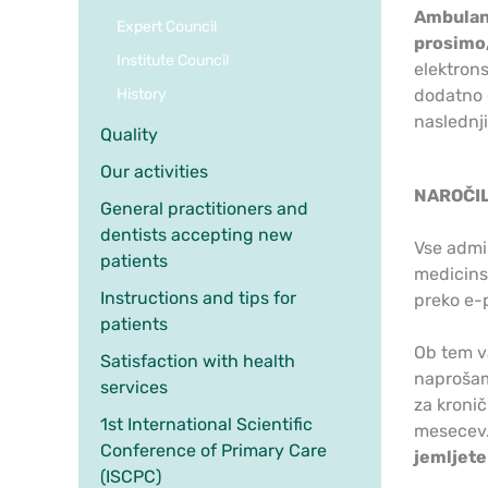
Ambulant
Expert Council
prosimo,
Institute Council
elektrons
History
dodatno 
naslednji
Quality
Our activities
NAROČIL
General practitioners and
dentists accepting new
Vse admin
patients
medicinsk
Instructions and tips for
preko e-
patients
Ob tem va
Satisfaction with health
naprošam
services
za kronič
1st International Scientific
mesecev.
Conference of Primary Care
jemljete
(ISCPC)