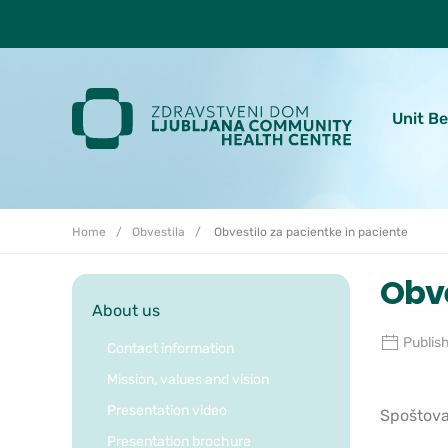
Skoči do osrednje vsebine
Unit B
Home
Obvestila
Obvestilo za pacientke in paciente
Obve
About us
Publis
Contact information
Mission, values and vision
Presentation video
Spoštova
Presentation brochure