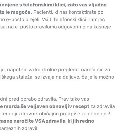
jene s telefonskimi klici, zato vas vljudno
 to le mogoče.
Pacienti, ki nas kontaktirate po
mo e-pošto prejeli. Vsi ti telefonski klici namreč
, saj na e-pošto praviloma odgovorimo najkasneje
ijo, napotnic za kontrolne preglede, naročilnic za
kega staleža, se izvaja na daljavo, če je le možno
dni pred porabo zdravila. Prav tako vas
ate morda še veljaven obnovljiv recept
za zdravila
ni terapiji zdravnik običajno predpiše za obdobje 3
asno naročite VSA zdravila, ki jih redno
osameznih zdravil.