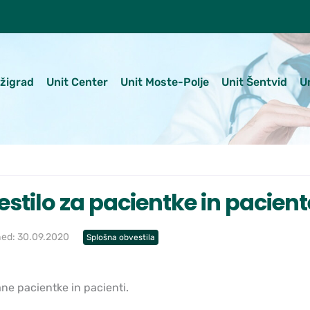
ežigrad
Unit Center
Unit Moste-Polje
Unit Šentvid
U
stilo za pacientke in pacient
hed: 30.09.2020
Splošna obvestila
ne pacientke in pacienti.