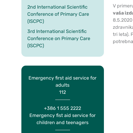
V primer
2nd International Scientific
vaša izd
Conference of Primary Care
8.5.2020
(ISCPC)
zdravnika
3rd International Scientific
tri leta)
Conference on Primary Care
potrebna
(ISCPC)
Emergency first aid service for
adults
112
+386 1 555 2222
Emergency fist aid service for
children and teenagers