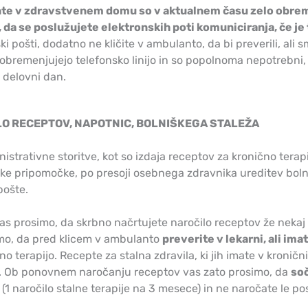
e v zdravstvenem domu so v aktualnem času zelo obremen
 da se poslužujete elektronskih poti komuniciranja, če je
ki pošti, dodatno ne kličite v ambulanto, da bi preverili, ali s
obremenjujejo telefonsko linijo in so popolnoma nepotrebni
 delovni dan.
O RECEPTOV, NAPOTNIC, BOLNIŠKEGA STALEŽA
istrativne storitve, kot so izdaja receptov za kronično terap
e pripomočke, po presoji osebnega zdravnika ureditev bolniš
pošte.
s prosimo, da skrbno načrtujete naročilo receptov že nekaj 
o, da pred klicem v ambulanto
preverite v lekarni, ali im
no terapijo. Recepte za stalna zdravila, ki jih imate v kronič
 Ob ponovnem naročanju receptov vas zato prosimo, da
soč
(1 naročilo stalne terapije na 3 mesece) in ne naročate le p