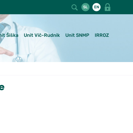
SL
EN
nit Šiška
Unit Vič-Rudnik
Unit SNMP
IRROZ
e