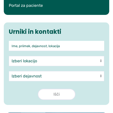
Portal za paciente
Urniki in kontakti
Ime, priimek, dejavnost, lokacija
Iskanje po ambulantah in zdra
Enota
Dejavnost