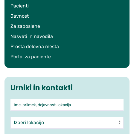
Pacienti
Javnost
Za zaposlene
Nasveti in navodila
Prosta delovna mesta
Portal za paciente
Urniki in kontakti
Ime, priimek, dejavnost, lokacija
Iskanje po ambulantah in zdra
Enota