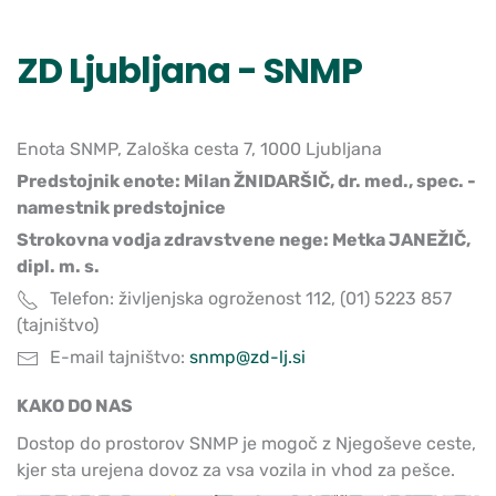
ZD Ljubljana - SNMP
Enota SNMP, Zaloška cesta 7, 1000 Ljubljana
Predstojnik enote: Milan ŽNIDARŠIČ, dr. med., spec. -
namestnik predstojnice
Strokovna vodja zdravstvene nege: Metka JANEŽIČ,
dipl. m. s.
Telefon: življenjska ogroženost 112, (01) 5223 857
(tajništvo)
E-mail tajništvo:
snmp@zd-lj.si
KAKO DO NAS
Dostop do prostorov SNMP je mogoč z Njegoševe ceste,
kjer sta urejena dovoz za vsa vozila in vhod za pešce.