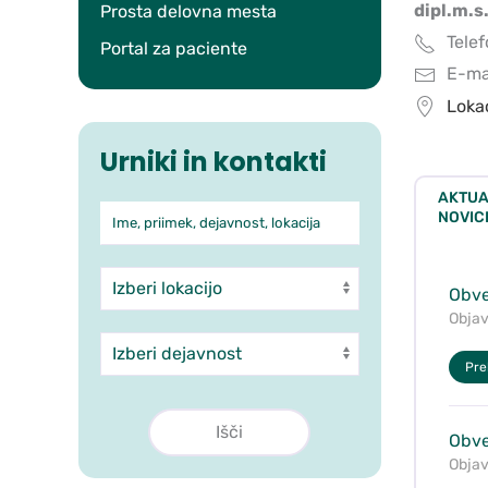
dipl.m.s
Prosta delovna mesta
Telef
Portal za paciente
E-mai
Lokac
Urniki in kontakti
AKTUA
Ime, priimek, dejavnost, lokacija
Iskanje po ambulantah in 
NOVIC
Enota
Obve
Objav
Dejavnost
Preb
Obve
Objav