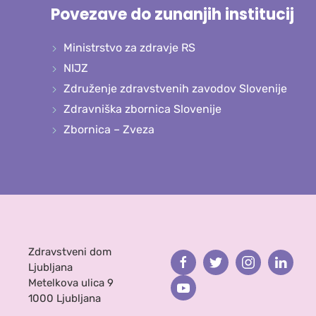
Povezave do zunanjih institucij
Ministrstvo za zdravje RS
NIJZ
Združenje zdravstvenih zavodov Slovenije
Zdravniška zbornica Slovenije
Zbornica – Zveza
Zdravstveni dom
Facebook
Twitter
Instagram
Linked
Ljubljana
Metelkova ulica 9
Youtube
1000 Ljubljana