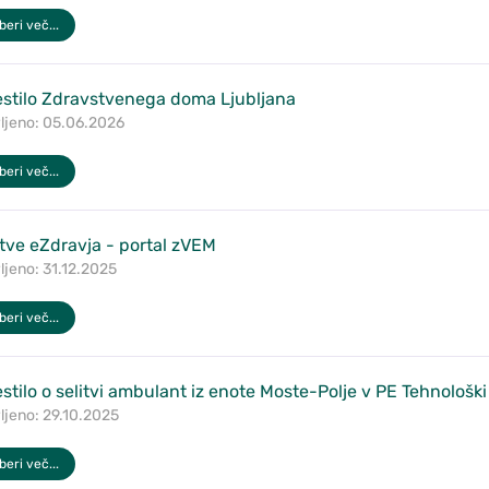
eri več...
stilo Zdravstvenega doma Ljubljana
ljeno: 05.06.2026
eri več...
itve eZdravja - portal zVEM
ljeno: 31.12.2025
eri več...
stilo o selitvi ambulant iz enote Moste-Polje v PE Tehnološki
ljeno: 29.10.2025
eri več...