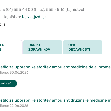
.
on: (01) 555 44 00 (h. c.), 555 45 16 (tajništvo)
l tajništvo:
taj.vic@zd-lj.si
ija
LNE
URNIKI
OPISI
zdravnikih
E
ZDRAVNIKOV
DEJAVNOSTI
stilo za uporabnike storitev ambulant medicine dela, promet
ljeno: 30.06.2026
eri več...
stilo za uporabnike storitev ambulant družinske medicine i
ljeno: 22.06.2026