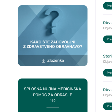
Preb
Obve
Objav
Preb
Stor
Zloženka
Objav
Preb
SPLOŠNA NUJNA MEDICINSKA
Obve
POMOČ ZA ODRASLE
Objav
112
Preb