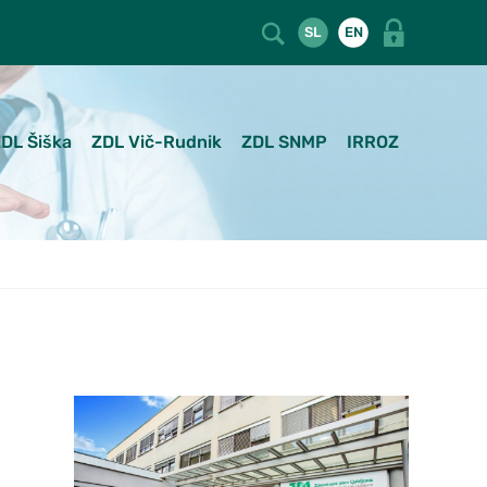
SL
EN
DL Šiška
ZDL Vič-Rudnik
ZDL SNMP
IRROZ