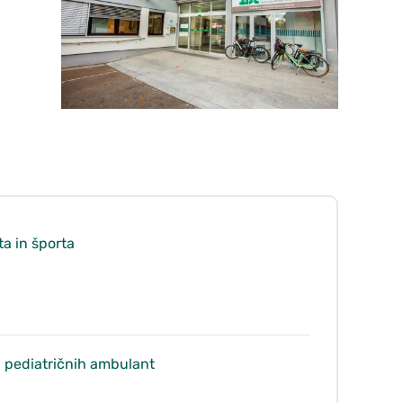
a in športa
n pediatričnih ambulant