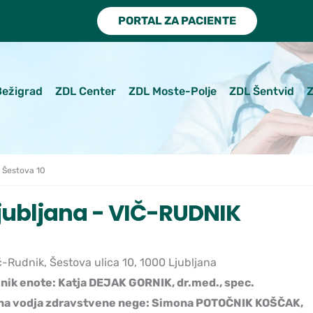
PORTAL ZA PACIENTE
Bežigrad
ZDL Center
ZDL Moste-Polje
ZDL Šentvid
Z
 Šestova 10
jubljana - VIČ-RUDNIK
-Rudnik, Šestova ulica 10, 1000 Ljubljana
nik enote: Katja DEJAK GORNIK, dr.med., spec.
na vodja zdravstvene nege: Simona POTOČNIK KOŠČAK,