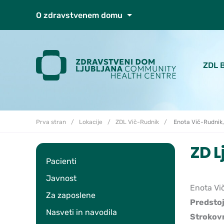
Skoči do osrednje vsebine
O zdravstvenem domu
ZDL 
Prva stran
Lokacije
ZDL Vič-Rudnik
Enota Vič-Rudnik,
ZD L
Pacienti
Javnost
Enota Vič
Za zaposlene
Predstoj
Nasveti in navodila
Strokov