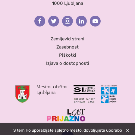
1000 Ljubljana
Facebook
Twitter
Instagram
Linkedin
Youtube
Zemljevid strani
Zasebnost
Piškotki
Izjava o dostopnosti
S tem, ko uporabljate spletno mesto, dovoljujete uporabo
Zapri