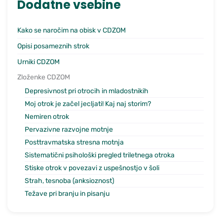
Dodatne vsebine
Kako se naročim na obisk v CDZOM
Opisi posameznih strok
Urniki CDZOM
Zloženke CDZOM
Depresivnost pri otrocih in mladostnikih
Moj otrok je začel jecljati! Kaj naj storim?
Nemiren otrok
Pervazivne razvojne motnje
Posttravmatska stresna motnja
Sistematični psihološki pregled triletnega otroka
Stiske otrok v povezavi z uspešnostjo v šoli
Strah, tesnoba (anksioznost)
Težave pri branju in pisanju