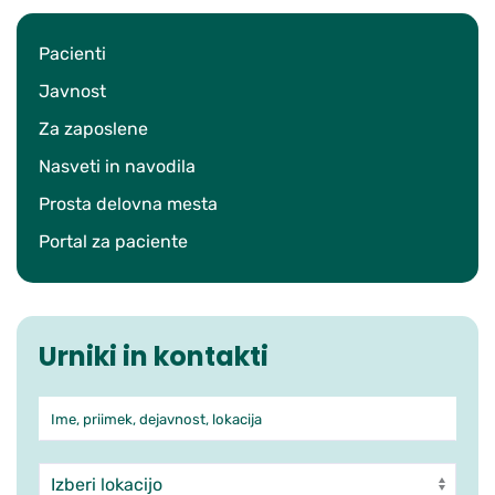
Pacienti
Javnost
Za zaposlene
Nasveti in navodila
Prosta delovna mesta
Portal za paciente
Urniki in kontakti
Ime, priimek, dejavnost, lokacija
Iskanje po ambulantah in zdra
Enota