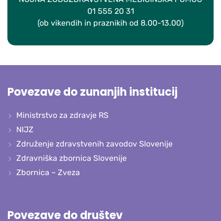
01 555 20 31
(ob vikendih in praznikih od 8.00-13.00)
Povezave do zunanjih institucij
Ministrstvo za zdravje RS
NIJZ
Združenje zdravstvenih zavodov Slovenije
Zdravniška zbornica Slovenije
Zbornica – Zveza
Povezave do društev