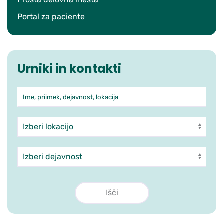
Portal za paciente
Urniki in kontakti
Ime, priimek, dejavnost, lokacija
Iskanje po ambulantah in zdra
Enota
Dejavnost