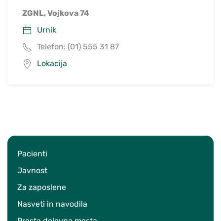
ZGNL, Vojkova 74
Urnik
Telefon: (01) 555 31 87
Lokacija
Pacienti
Javnost
Za zaposlene
Nasveti in navodila
Prosta delovna mesta