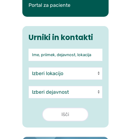
Portal za paciente
Urniki in kontakti
Ime, priimek, dejavnost, lokacija
Iskanje po ambulantah in 
Enota
Dejavnost