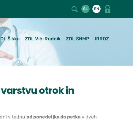
SL
EN
DL Šiška
ZDL Vič-Rudnik
ZDL SNMP
IRROZ
varstvu otrok in
 dni v tednu
od ponedeljka do petka
v dveh