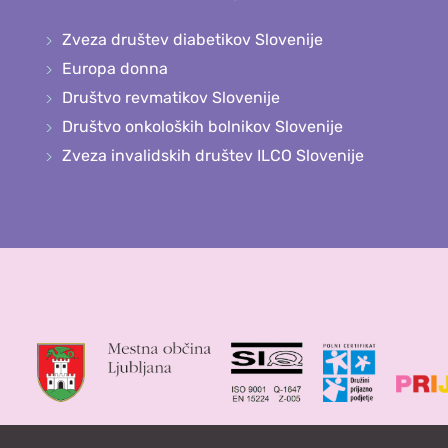
Zveza društev diabetikov Slovenije
Europa donna
Društvo revmatikov Slovenije
Društvo onkoloških bolnikov Slovenije
Zveza invalidskih društev ILCO Slovenije
in