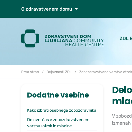
Skoči do osrednje vsebine
O zdravstvenem domu
ZDL 
Prva stran
Dejavnosti ZDL
Zobozdravstveno varstvo otrok
Delo
Dodatne vsebine
mla
Kako izbrati osebnega zobozdravnika
V zobozd
Delovni čas v zobozdravstvenem
izmenah 
varstvu otrok in mladine