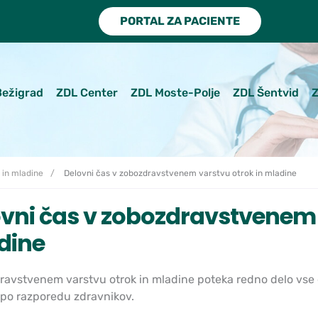
PORTAL ZA PACIENTE
Bežigrad
ZDL Center
ZDL Moste-Polje
ZDL Šentvid
Z
 in mladine
Delovni čas v zobozdravstvenem varstvu otrok in mladine
vni čas v zobozdravstvenem 
dine
ravstvenem varstvu otrok in mladine poteka redno delo vse
po razporedu zdravnikov.