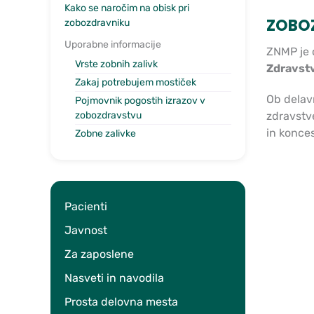
Kako se naročim na obisk pri
ZOBO
zobozdravniku
Uporabne informacije
ZNMP je 
Vrste zobnih zalivk
Zdravstv
Zakaj potrebujem mostiček
Ob delav
Pojmovnik pogostih izrazov v
zobozdravstvu
zdravstv
in konces
Zobne zalivke
Pacienti
Javnost
Za zaposlene
Nasveti in navodila
Prosta delovna mesta