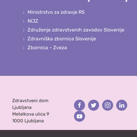
Ministrstvo za zdravje RS
NIJZ
Združenje zdravstvenih zavodov Slovenije
Zdravniška zbornica Slovenije
Zbornica – Zveza
Zdravstveni dom
Facebook
Twitter
Instagram
Linked
Ljubljana
Metelkova ulica 9
Youtube
1000 Ljubljana