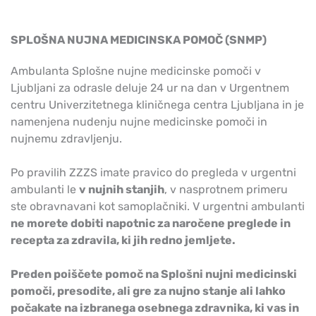
SPLOŠNA NUJNA MEDICINSKA POMOČ (SNMP)
Ambulanta Splošne nujne medicinske pomoči v
Ljubljani za odrasle deluje 24 ur na dan v Urgentnem
centru Univerzitetnega kliničnega centra Ljubljana in je
namenjena nudenju nujne medicinske pomoči in
nujnemu zdravljenju.
Po pravilih ZZZS imate pravico do pregleda v urgentni
ambulanti le
v nujnih stanjih
, v nasprotnem primeru
ste obravnavani kot samoplačniki. V urgentni ambulanti
ne morete dobiti napotnic za naročene preglede in
recepta za zdravila, ki jih redno jemljete.
Preden poiščete pomoč na Splošni nujni medicinski
pomoči, presodite, ali gre za nujno stanje ali lahko
počakate na izbranega osebnega zdravnika, ki vas in