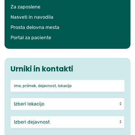
Za zaposlene
Nasveti in navodila
Prosta delovna mesta
Portal za paciente
Urniki in kontakti
Ime, priimek, dejavnost, lokacija
Iskanje po ambulantah in zdra
Enota
Dejavnost