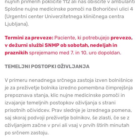
nujnih primerih pokličite 112 ali nas obiščite v ambulanti
Splošne nujne medicinske pomoči na Bohoričevi ulici 4
(Urgentni center Univerzitetnega kliničnega centra
Ljubljana).
Termini za preveze:
Paciente, ki potrebujejo
prevezo,
v dežurni službi SNMP ob sobotah, nedeljah in
praznikih
sprejemamo med 7. in 10. uro dopoldan.
TEMELJNI POSTOPKI OŽIVLJANJA
V primeru nenadnega srčnega zastoja izven bolnišnice
je za preživetje bolnika izredno pomembna čimprejšnja
prepoznava stanja, klic nujne medicinske pomoči in
izvajanje temeljnih postopkov oživljanja s strani
prisotnih očividcev. Prav slednje je izrednega pomena,
saj skoraj podvoji preživetje bolnikov, še zlasti, če se z
oživljanjem začne v prvi ali vsaj v prvih štirih minutah
po srčnem zastoju.